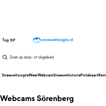
NAAR HOOFDINHOUD
Top 50
Webcams
Wintersportweer
Kaarten
Sneeuwverwacht
Sneeuwhoogte
Weer
Webcam
Sneeuwhistorie
Pistekaart
Rev
Webcams Sörenberg