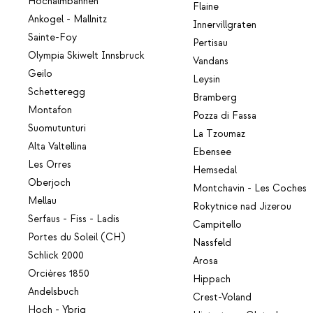
Hochalmbahnen
Flaine
Ankogel - Mallnitz
Innervillgraten
Sainte-Foy
Pertisau
Olympia Skiwelt Innsbruck
Vandans
Geilo
Leysin
Schetteregg
Bramberg
Montafon
Pozza di Fassa
Suomutunturi
La Tzoumaz
Alta Valtellina
Ebensee
Les Orres
Hemsedal
Oberjoch
Montchavin - Les Coches
Mellau
Rokytnice nad Jizerou
Serfaus - Fiss - Ladis
Campitello
Portes du Soleil (CH)
Nassfeld
Schlick 2000
Arosa
Orcières 1850
Hippach
Andelsbuch
Crest-Voland
Hoch - Ybrig