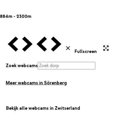
884m - 2300m
Vorige Webcam
Volgende Webcam
Vorige Webcam
Volgende Webcam
Uitvergroten
Sluiten
Fullscreen
Zoek webcams
Meer webcams in Sörenberg
Bekijk alle webcams in Zwitserland