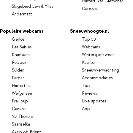
Hintertuxer Gletscher
Skigebied Levi & Ylläs
Carezza
Andermatt
Populaire webcams
Sneeuwhoogte.nl
Gerlos
Top 50
Les Saisies
Webcams
Kramsach
Wintersportweer
Pelvoux
Kaarten
Sulden
Sneeuwverwachting
Parpan
Accommodaties
Hinterthal
Tips
Weißensee
Reviews
Pra-loup
Live updates
Canazei
App
Val Thorens
Saariselka
Axalp ob Brienz