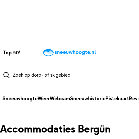
NAAR HOOFDINHOUD
Top 50
Webcams
Wintersportweer
Kaarten
Sneeuwverwacht
Sneeuwhoogte
Weer
Webcam
Sneeuwhistorie
Pistekaart
Rev
Accommodaties Bergün