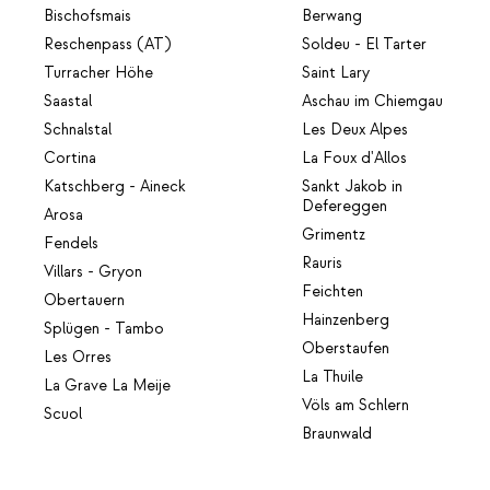
Bischofsmais
Berwang
Reschenpass (AT)
Soldeu - El Tarter
Turracher Höhe
Saint Lary
Saastal
Aschau im Chiemgau
Schnalstal
Les Deux Alpes
Cortina
La Foux d'Allos
Katschberg - Aineck
Sankt Jakob in
Defereggen
Arosa
Grimentz
Fendels
Rauris
Villars - Gryon
Feichten
Obertauern
Hainzenberg
Splügen - Tambo
Oberstaufen
Les Orres
La Thuile
La Grave La Meije
Völs am Schlern
Scuol
Braunwald