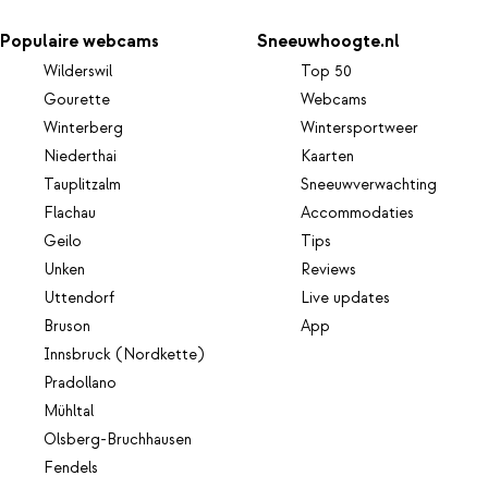
Populaire webcams
Sneeuwhoogte.nl
Wilderswil
Top 50
Gourette
Webcams
Winterberg
Wintersportweer
Niederthai
Kaarten
Tauplitzalm
Sneeuwverwachting
Flachau
Accommodaties
Geilo
Tips
Unken
Reviews
Uttendorf
Live updates
Bruson
App
Innsbruck (Nordkette)
Pradollano
Mühltal
Olsberg-Bruchhausen
Fendels