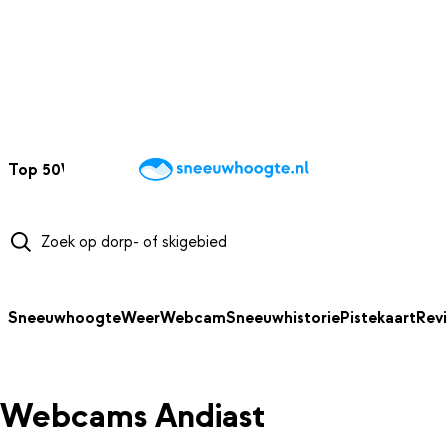
NAAR HOOFDINHOUD
Top 50
Webcams
Wintersportweer
Kaarten
Sneeuwverwacht
Sneeuwhoogte
Weer
Webcam
Sneeuwhistorie
Pistekaart
Rev
Webcams Andiast