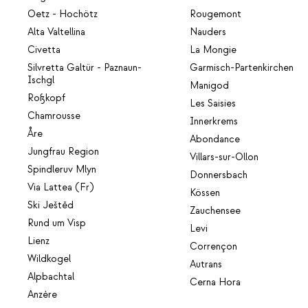
Oetz - Hochötz
Rougemont
Alta Valtellina
Nauders
Civetta
La Mongie
Silvretta Galtür - Paznaun-
Garmisch-Partenkirchen
Ischgl
Manigod
Roßkopf
Les Saisies
Chamrousse
Innerkrems
Åre
Abondance
Jungfrau Region
Villars-sur-Ollon
Spindleruv Mlyn
Donnersbach
Via Lattea (Fr)
Kössen
Ski Ještěd
Zauchensee
Rund um Visp
Levi
Lienz
Corrençon
Wildkogel
Autrans
Alpbachtal
Cerna Hora
Anzère