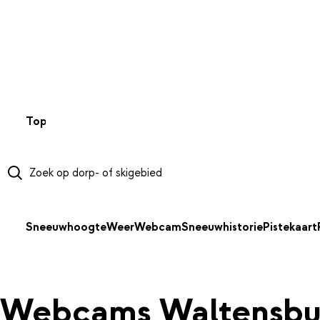
NAAR HOOFDINHOUD
Top 50
Webcams
Wintersportweer
Kaarten
Sneeuwverwa
Sneeuwhoogte
Weer
Webcam
Sneeuwhistorie
Pistekaart
Webcams Waltensbu