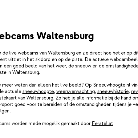
ebcams Waltensburg
k de live webcams van Waltensburg en zie direct hoe het er op di
nt uitziet in het skidorp en op de piste. De actuele webcambee
n een goed beeld van het weer, de sneeuw en de omstandighed
ste in Waltensburg..
je meer weten dan alleen het live beeld? Op Sneeuwhoogte.nl vin
de actuele
sneeuwhoogte
,
weersverwachting
,
sneeuwhistorie
,
rev
stekaart
van Waltensburg. Zo heb je alle informatie bij de hand om
rsport goed voor te bereiden of de omstandigheden tijdens je ver
lgen.
ams worden mede mogelijk gemaakt door
Feratel.at