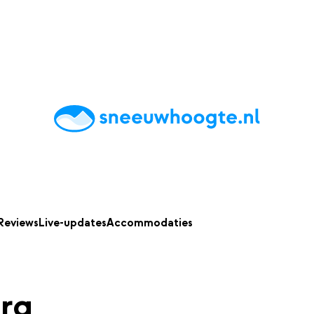
chting
Accommodaties
Tips
Reviews
Live updates
App
Reviews
Live-updates
Accommodaties
rg