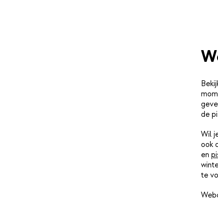
W
Bekij
mome
geve
de pi
Wil 
ook 
en
pi
winte
te vo
Webc