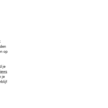
t
lden
en op
d je
iews
 je
blijf