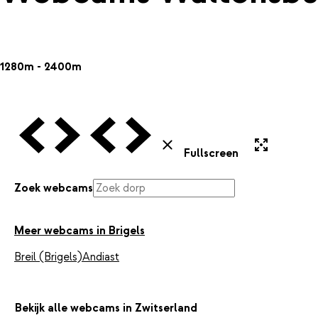
1280m - 2400m
Vorige Webcam
Volgende Webcam
Vorige Webcam
Volgende Webcam
Uitvergroten
Sluiten
Fullscreen
Zoek webcams
Meer webcams in Brigels
Breil (Brigels)
Andiast
Bekijk alle webcams in Zwitserland