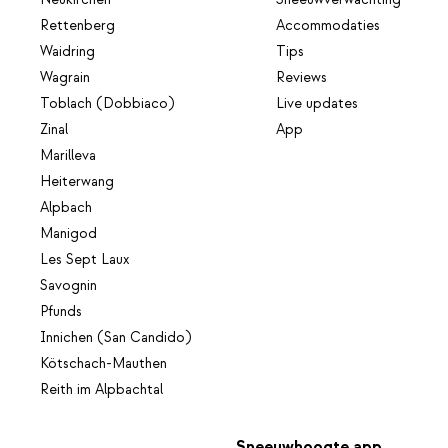
Rettenberg
Accommodaties
Waidring
Tips
Wagrain
Reviews
Toblach (Dobbiaco)
Live updates
Zinal
App
Marilleva
Heiterwang
Alpbach
Manigod
Les Sept Laux
Savognin
Pfunds
Innichen (San Candido)
Kötschach-Mauthen
Reith im Alpbachtal
Sneeuwhoogte app