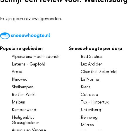
Er zijn geen reviews gevonden.
Populaire gebieden
Sneeuwhoogte per dorp
Alpenarena Hochhäderich
Bad Sachsa
Laterns - Gapfohl
Luz Ardiden
Arosa
Clausthal-Zellerfeld
Klínovec
La Norma
Skeikampen
Kiens
Reit im Winkl
Colfosco
Malbun
Tux - Hintertux
Kampenwand
Unteriberg
Heiligenblut
Rennweg
Grossglockner
Mürren
Aussois en Vanoise