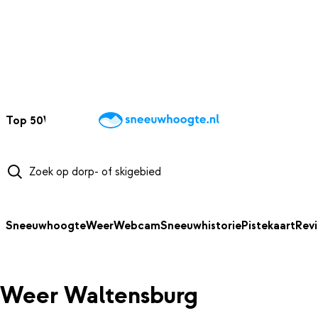
NAAR HOOFDINHOUD
Top 50
Webcams
Wintersportweer
Kaarten
Sneeuwverwacht
Sneeuwhoogte
Weer
Webcam
Sneeuwhistorie
Pistekaart
Rev
Weer Waltensburg