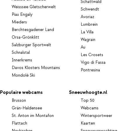
Schattwald
Weisssee Gletscherwelt
Schwendt
Piau Engaly
Avoriaz
Mieders
Lumbrein
Berchtesgadener Land
La Villa
Orsa-Grönklitt
Wagrain
Salzburger Sportwelt
Au
Schnalstal
Les Crosets
Innerkrems
Vigo di Fassa
Davos Klosters Mountains
Pontresina
Mondolè Ski
Populaire webcams
Sneeuwhoogte.nl
Brusson
Top 50
Grän-Haldensee
Webcams
St. Anton im Montafon
Wintersportweer
Flattach
Kaarten
Neukirchen
Sneeuwverwachting