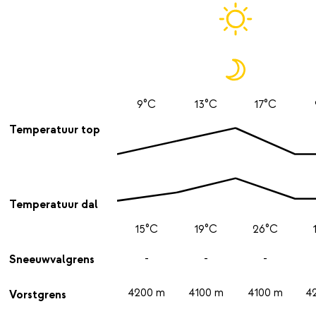
9°C
13°C
17°C
Temperatuur top
Temperatuur dal
15°C
19°C
26°C
-
-
-
Sneeuwvalgrens
4200 m
4100 m
4100 m
4
Vorstgrens