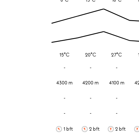
15°C
20°C
27°C
-
-
-
4300 m
4200 m
4100 m
4
-
-
-
-
-
-
1 bft
2 bft
2 bft