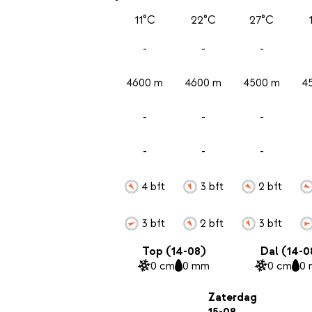
11°C
22°C
27°C
-
-
-
4600 m
4600 m
4500 m
4
-
-
-
-
-
-
4 bft
3 bft
2 bft
3 bft
2 bft
3 bft
Top (14-08)
Dal (14-0
0 cm
0 mm
0 cm
0
Zaterdag