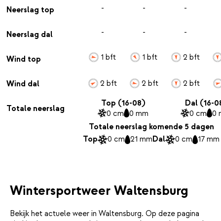
-
-
-
Neerslag top
-
-
-
Neerslag dal
1 bft
1 bft
2 bft
Wind top
2 bft
2 bft
2 bft
Wind dal
Top (16-08)
Dal (16-0
Totale neerslag
0 cm
0 mm
0 cm
0
Totale neerslag komende 5 dagen
Top
0 cm
21 mm
Dal
0 cm
17 mm
Wintersportweer Waltensburg
Bekijk het actuele weer in Waltensburg. Op deze pagina