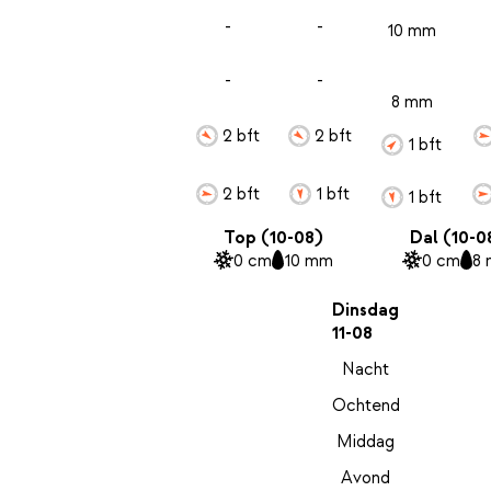
-
-
10 mm
-
-
8 mm
2 bft
2 bft
1 bft
2 bft
1 bft
1 bft
Top (10-08)
Dal (10-0
0 cm
10 mm
0 cm
8
Dinsdag
11-08
Nacht
Ochtend
Middag
Avond