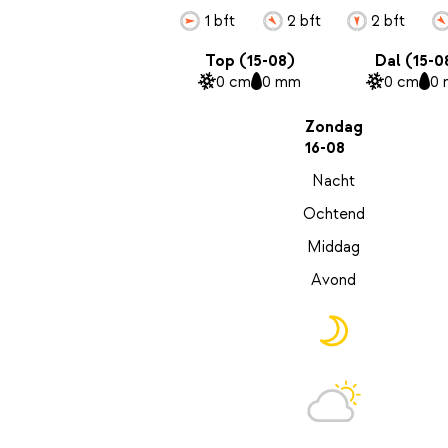
1 bft
2 bft
2 bft
Top (15-08)
Dal (15-0
0 cm
0 mm
0 cm
0
Zondag
16-08
Nacht
Ochtend
Middag
Avond