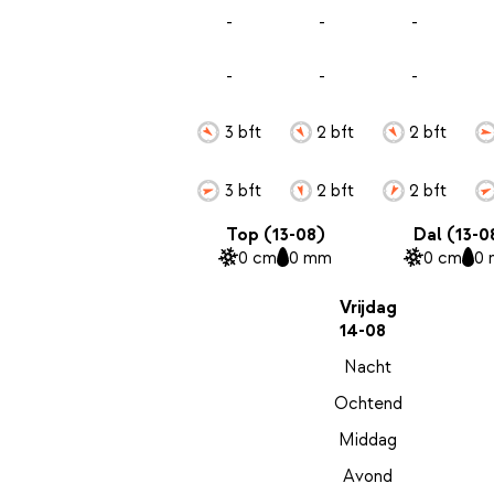
-
-
-
-
-
-
3 bft
2 bft
2 bft
3 bft
2 bft
2 bft
Top (13-08)
Dal (13-0
0 cm
0 mm
0 cm
0
Vrijdag
14-08
Nacht
Ochtend
Middag
Avond