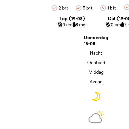
2 bft
3 bft
1 bft
Top (12-08)
Dal (12-0
0 cm
8 mm
0 cm
7
Donderdag
13-08
Nacht
Ochtend
Middag
Avond