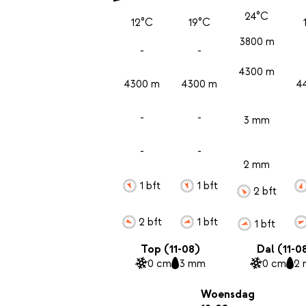
24°C
12°C
19°C
3800 m
-
-
4300 m
4300 m
4300 m
4
-
-
3 mm
-
-
2 mm
1 bft
1 bft
2 bft
2 bft
1 bft
1 bft
Top (11-08)
Dal (11-0
0 cm
3 mm
0 cm
2
Woensdag