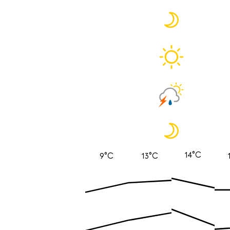
14°C
9°C
13°C