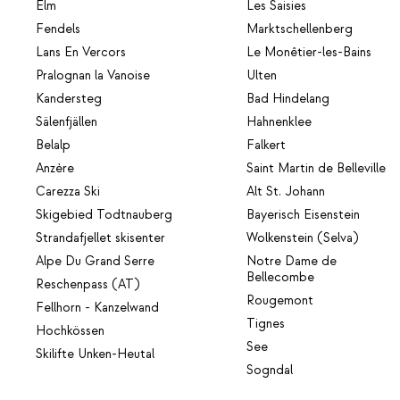
Elm
Les Saisies
Fendels
Marktschellenberg
Lans En Vercors
Le Monêtier-les-Bains
Pralognan la Vanoise
Ulten
Kandersteg
Bad Hindelang
Sälenfjällen
Hahnenklee
Belalp
Falkert
Anzère
Saint Martin de Belleville
Carezza Ski
Alt St. Johann
Skigebied Todtnauberg
Bayerisch Eisenstein
Strandafjellet skisenter
Wolkenstein (Selva)
Alpe Du Grand Serre
Notre Dame de
Bellecombe
Reschenpass (AT)
Rougemont
Fellhorn - Kanzelwand
Tignes
Hochkössen
See
Skilifte Unken-Heutal
Sogndal