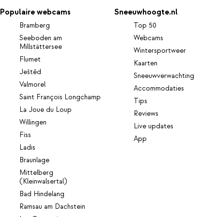
Populaire webcams
Sneeuwhoogte.nl
Bramberg
Top 50
Seeboden am
Webcams
Millstättersee
Wintersportweer
Flumet
Kaarten
Ještěd
Sneeuwverwachting
Valmorel
Accommodaties
Saint François Longchamp
Tips
La Joue du Loup
Reviews
Willingen
Live updates
Fiss
App
Ladis
Braunlage
Mittelberg
(Kleinwalsertal)
Bad Hindelang
Ramsau am Dachstein