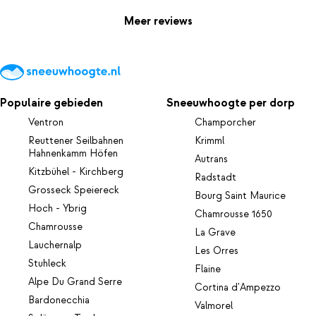
Meer reviews
Populaire gebieden
Sneeuwhoogte per dorp
Ventron
Champorcher
Reuttener Seilbahnen
Krimml
Hahnenkamm Höfen
Autrans
Kitzbühel - Kirchberg
Radstadt
Grosseck Speiereck
Bourg Saint Maurice
Hoch - Ybrig
Chamrousse 1650
Chamrousse
La Grave
Lauchernalp
Les Orres
Stuhleck
Flaine
Alpe Du Grand Serre
Cortina d'Ampezzo
Bardonecchia
Valmorel