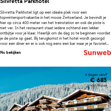
Silvretta Parkhotel
Silvretta Parkhotel ligt op een ideale plek voor een
topwintersportvakantie in het mooie Zwitserland. Je bevindt je
hier op circa 400 meter van het treinstation en ook de piste is
niet ver. In het restaurant staat iedere ochtend een lekker
ontbijtje voor je klaar. Heerlijk om de dag zo te beginnen voordat
je de piste op gaat. Bij terugkomst in het hotel wordt gezorgd
voor een diner en er is ook nog eens een bar waar je je favoriete
drankje kunt bestellen. Ontspannen na een dag in de sneeuw kan
Nu bekijken
goed in het wellnesscenter met o.a. sauna en jacuzzi. En ook erg
belangrijk: de kamers zijn comfortabel ingericht. Heerlijk om in uit
te rusten na een sportieve dag in de sneeuw!
4 dagen vanaf
€ 683
incl. skipas