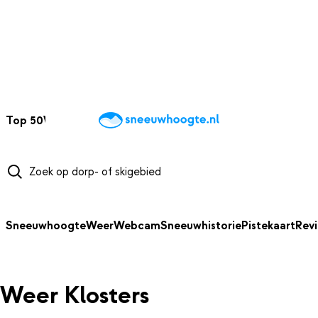
NAAR HOOFDINHOUD
Top 50
Webcams
Wintersportweer
Kaarten
Sneeuwverwacht
Sneeuwhoogte
Weer
Webcam
Sneeuwhistorie
Pistekaart
Rev
Weer Klosters