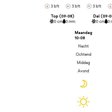
3 bft
3 bft
3 bft
Top (09-08)
Dal (09-0
0 cm
0 mm
0 cm
0
Maandag
10-08
Nacht
Ochtend
Middag
Avond