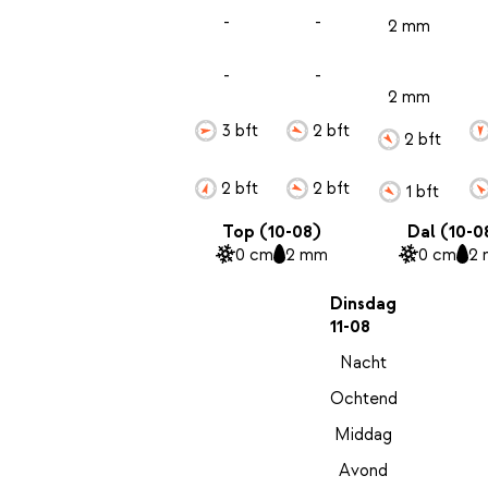
-
-
2 mm
-
-
2 mm
3 bft
2 bft
2 bft
2 bft
2 bft
1 bft
Top (10-08)
Dal (10-0
0 cm
2 mm
0 cm
2
Dinsdag
11-08
Nacht
Ochtend
Middag
Avond