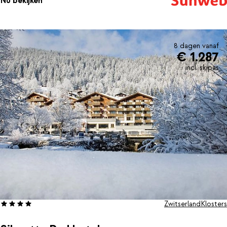
Nu bekijken
8 dagen vanaf
€ 1.287
incl. skipas
Zwitserland
Klosters