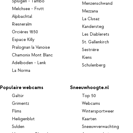
Splügen - Tambo
Menzenschwand
Melchsee - Frutt
Mezzana
Alpbachtal
La Clusaz
Riesneralm
Kandersteg
Orcières 1850
Les Diablerets
Espace Killy
St. Gallenkirch
Pralognan la Vanoise
Sestrière
Chamonix Mont Blanc
Kiens
Adelboden - Lenk
Schulenberg
La Norma
Populaire webcams
Sneeuwhoogte.nl
Galtür
Top 50
Grimentz
Webcams
Flims
Wintersportweer
Heiligenblut
Kaarten
Sulden
Sneeuwverwachting