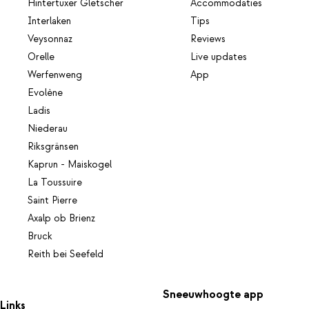
Hintertuxer Gletscher
Accommodaties
Interlaken
Tips
Veysonnaz
Reviews
Orelle
Live updates
Werfenweng
App
Evolène
Ladis
Niederau
Riksgränsen
Kaprun - Maiskogel
La Toussuire
Saint Pierre
Axalp ob Brienz
Bruck
Reith bei Seefeld
Sneeuwhoogte app
Links