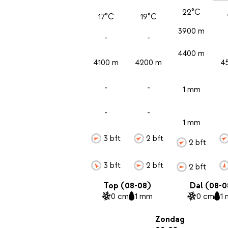
22°C
17°C
19°C
3900 m
-
-
4400 m
4100 m
4200 m
4
-
-
1 mm
-
-
1 mm
3 bft
2 bft
2 bft
3 bft
2 bft
2 bft
Top (08-08)
Dal (08-0
0 cm
1 mm
0 cm
1
Zondag