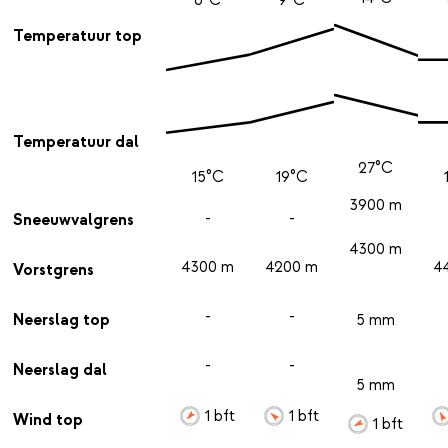
Temperatuur top
Temperatuur dal
27°C
15°C
19°C
3900 m
-
-
Sneeuwvalgrens
4300 m
4300 m
4200 m
4
Vorstgrens
-
-
Neerslag top
5 mm
-
-
Neerslag dal
5 mm
1 bft
1 bft
Wind top
1 bft