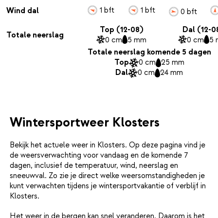
1 bft
1 bft
Wind dal
0 bft
Top (12-08)
Dal (12-0
Totale neerslag
0 cm
5 mm
0 cm
5
Totale neerslag komende 5 dagen
Top
0 cm
25 mm
Dal
0 cm
24 mm
Wintersportweer Klosters
Bekijk het actuele weer in Klosters. Op deze pagina vind je
de weersverwachting voor vandaag en de komende 7
dagen, inclusief de temperatuur, wind, neerslag en
sneeuwval. Zo zie je direct welke weersomstandigheden je
kunt verwachten tijdens je wintersportvakantie of verblijf in
Klosters.
Het weer in de bergen kan snel veranderen. Daarom is het