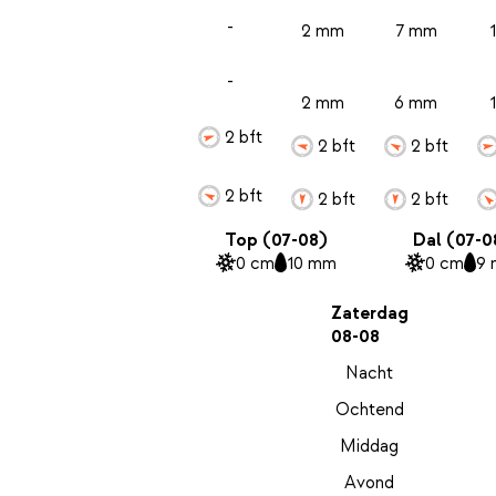
-
2 mm
7 mm
-
2 mm
6 mm
2 bft
2 bft
2 bft
2 bft
2 bft
2 bft
Top (07-08)
Dal (07-0
0 cm
10 mm
0 cm
9
Zaterdag
08-08
Nacht
Ochtend
Middag
Avond