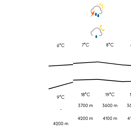
7°C
8°C
6°C
18°C
19°C
9°C
3700 m
3600 m
3
-
4200 m
4100 m
4
4200 m