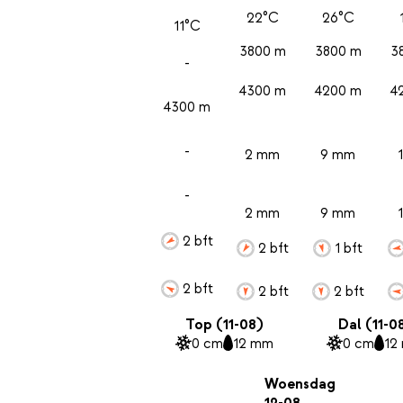
22°C
26°C
11°C
3800 m
3800 m
3
-
4300 m
4200 m
4
4300 m
-
2 mm
9 mm
-
2 mm
9 mm
2 bft
2 bft
1 bft
2 bft
2 bft
2 bft
Top (11-08)
Dal (11-0
0 cm
12 mm
0 cm
12
Woensdag