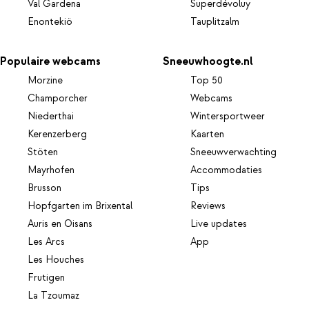
Val Gardena
Superdévoluy
Enontekiö
Tauplitzalm
Populaire webcams
Sneeuwhoogte.nl
Morzine
Top 50
Champorcher
Webcams
Niederthai
Wintersportweer
Kerenzerberg
Kaarten
Stöten
Sneeuwverwachting
Mayrhofen
Accommodaties
Brusson
Tips
Hopfgarten im Brixental
Reviews
Auris en Oisans
Live updates
Les Arcs
App
Les Houches
Frutigen
La Tzoumaz