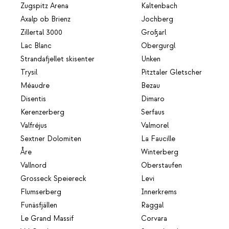
Zugspitz Arena
Kaltenbach
Axalp ob Brienz
Jochberg
Zillertal 3000
Großarl
Lac Blanc
Obergurgl
Strandafjellet skisenter
Unken
Trysil
Pitztaler Gletscher
Méaudre
Bezau
Disentis
Dimaro
Kerenzerberg
Serfaus
Valfréjus
Valmorel
Sextner Dolomiten
La Faucille
Åre
Winterberg
Vallnord
Oberstaufen
Grosseck Speiereck
Levi
Flumserberg
Innerkrems
Funäsfjällen
Raggal
Le Grand Massif
Corvara