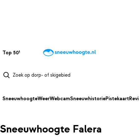
NAAR HOOFDINHOUD
Top 50
Webcams
Wintersportweer
Kaarten
Sneeuwverwacht
Sneeuwhoogte
Weer
Webcam
Sneeuwhistorie
Pistekaart
Rev
Sneeuwhoogte Falera