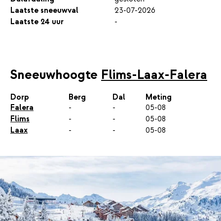
Laatste sneeuwval
23-07-2026
Laatste 24 uur
-
Sneeuwhoogte
Flims-Laax-Falera
Dorp
Berg
Dal
Meting
Falera
-
-
05-08
Flims
-
-
05-08
Laax
-
-
05-08