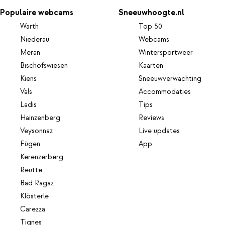
Populaire webcams
Sneeuwhoogte.nl
Warth
Top 50
Niederau
Webcams
Meran
Wintersportweer
Bischofswiesen
Kaarten
Kiens
Sneeuwverwachting
Vals
Accommodaties
Ladis
Tips
Hainzenberg
Reviews
Veysonnaz
Live updates
Fügen
App
Kerenzerberg
Reutte
Bad Ragaz
Klösterle
Carezza
Tignes