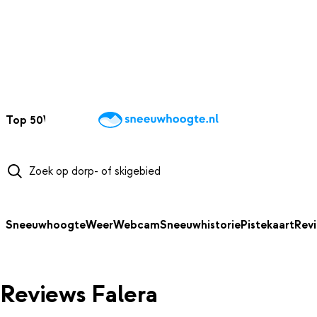
NAAR HOOFDINHOUD
Top 50
Webcams
Wintersportweer
Kaarten
Sneeuwverwacht
Sneeuwhoogte
Weer
Webcam
Sneeuwhistorie
Pistekaart
Rev
Reviews Falera