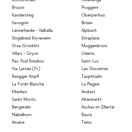
Bruson
Pruggern
Kandersteg
Oberperfuss
Savognin
Brixen
Lenzerheide - Valbella
Alpbach
Skigebied Rovaniemi
Silvaplana
Orsa-Grönklitt
Muggenbrunn
Villars - Gryon
Uderns
Pec Pod Snezkou
Saint-Luc
Via Lattea (Fr)
Les Glovettes
Rangger Köpfl
Tauplitzalm
La Forêt Blanche
La Plagne
Mieders
Andiast
Sankt Moritz
Altenmarkt
Bergeralm
Aschau im Zillertal
Nebelhorn
Rauris
Anzère
Temù