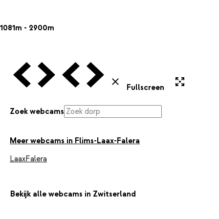
1081m - 2900m
Vorige Webcam
Volgende Webcam
Vorige Webcam
Volgende Webcam
Uitvergroten
Sluiten
Fullscreen
Zoek webcams
Meer webcams in Flims-Laax-Falera
Laax
Falera
Bekijk alle webcams in Zwitserland