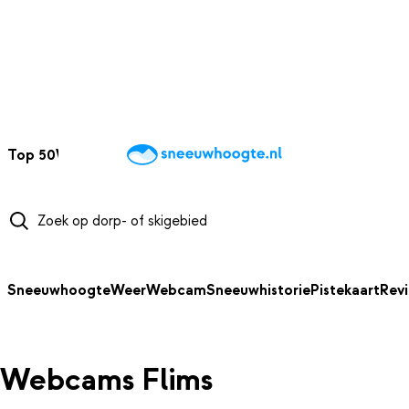
NAAR HOOFDINHOUD
Top 50
Webcams
Wintersportweer
Kaarten
Sneeuwverwacht
Sneeuwhoogte
Weer
Webcam
Sneeuwhistorie
Pistekaart
Rev
Webcams Flims