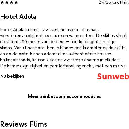
Zwitserland
Flims
Hotel Adula
Hotel Adula in Flims, Zwitserland, is een charmant
viersterrenverblijf met een luxe en warme sfeer. De skibus stopt
op slechts 20 meter van de deur — handig én gratis met je
skipas. Vanuit het hotel ben je binnen een kilometer bij de skilift
én op de piste.Binnen ademt alles authenticiteit: houten
balkenplafonds, knusse zitjes en Zwitserse charme in elk detail.
De kamers zijn stijlvol en comfortabel ingericht, met een mix van
vintage en moderne alpine elementen. Vanaf je balkon kijk je uit
Nu bekijken
over besneeuwde bergtoppen of geniet je van de eerste
zonnestralen op je eigen terras.Na een actieve dag op de piste is
het puur genieten in het uitgebreide wellnesscentrum. Je
dompelt je onder in het warme water van het binnenzwembad,
Meer aanbevolen accommodaties
ontspant in de sauna of zakt langzaam weg in de hot tub terwijl
de stoom om je heen kringelt. Ook de massages, relaxruimtes en
hamam zorgen voor diepe ontspanning.Hotel Adula ligt rustig
aan de rand van het centrum van Flims, op ongeveer 800 meter
Reviews Flims
van de levendige dorpskern. Je wandelt er zo naartoe voor een