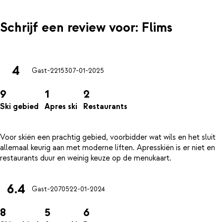
warme choco of last-minute souvenirs. Flims zelf staat bekend
om zijn brede pistes, prachtige uitzichten en fijne sfeer.
Schrijf een review voor: Flims
4
Gast-22153
07-01-2025
9
1
2
Ski gebied
Apres ski
Restaurants
Voor skiën een prachtig gebied, voorbidder wat wils en het sluit
allemaal keurig aan met moderne liften. Apresskiën is er niet en
6.4
Gast-20705
22-01-2024
8
5
6