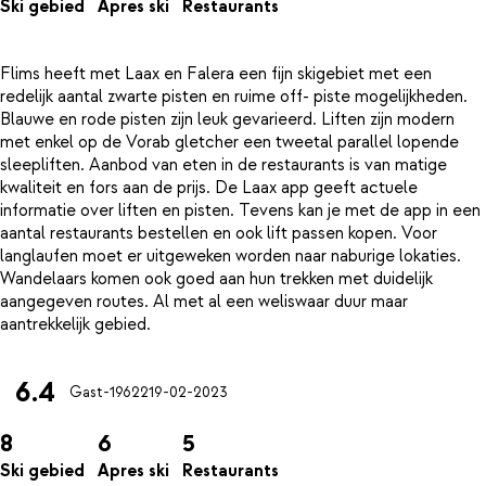
Ski gebied
Apres ski
Restaurants
Flims heeft met Laax en Falera een fijn skigebiet met een
redelijk aantal zwarte pisten en ruime off- piste mogelijkheden.
Blauwe en rode pisten zijn leuk gevarieerd. Liften zijn modern
met enkel op de Vorab gletcher een tweetal parallel lopende
sleepliften. Aanbod van eten in de restaurants is van matige
kwaliteit en fors aan de prijs. De Laax app geeft actuele
informatie over liften en pisten. Tevens kan je met de app in een
aantal restaurants bestellen en ook lift passen kopen. Voor
langlaufen moet er uitgeweken worden naar naburige lokaties.
Wandelaars komen ook goed aan hun trekken met duidelijk
aangegeven routes. Al met al een weliswaar duur maar
6.4
Gast-19622
19-02-2023
8
6
5
Ski gebied
Apres ski
Restaurants