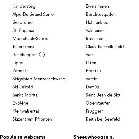
Kandersteg
Zweisimmen
Alpe Du Grand Serre
Berchtesgaden
Gerardmer
Hahnenklee
St. Englmar
Valmeinier
Morschach-Stoos
Rovaniemi
Innerkrems
Clausthal-Zellerfeld
Reschenpass (I)
Vars
Lipno
Ulten
Zermatt
Forstau
Skigebied Menzenschwand
Vattiz
Ski Ještěd
Damüls
Sankt Moritz
Saint Jean de Sixt
Evolène
Oberstaufen
Kleinwalsertal
Pruggern
Skizentrum Pfronten
Reith bei Seefeld
Populaire webcams
Sneeuwhoogte.nl