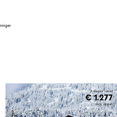
nniger
8 dagen vanaf
€ 1.277
incl. skipas