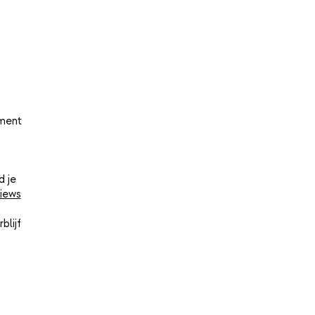
oment
d je
iews
blijf