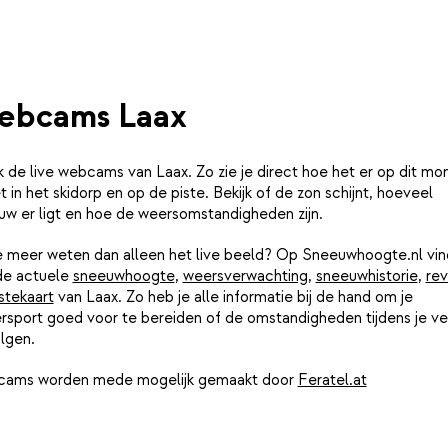
ebcams Laax
k de live webcams van Laax. Zo zie je direct hoe het er op dit m
et in het skidorp en op de piste. Bekijk of de zon schijnt, hoeveel
uw er ligt en hoe de weersomstandigheden zijn.
je meer weten dan alleen het live beeld? Op Sneeuwhoogte.nl vin
de actuele
sneeuwhoogte
,
weersverwachting
,
sneeuwhistorie
,
rev
stekaart
van Laax. Zo heb je alle informatie bij de hand om je
rsport goed voor te bereiden of de omstandigheden tijdens je ver
lgen.
ams worden mede mogelijk gemaakt door
Feratel.at