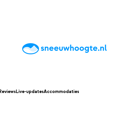
chting
Accommodaties
Tips
Reviews
Live updates
App
Reviews
Live-updates
Accommodaties