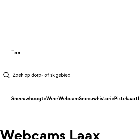
NAAR HOOFDINHOUD
Top 50
Webcams
Wintersportweer
Kaarten
Sneeuwverwa
Sneeuwhoogte
Weer
Webcam
Sneeuwhistorie
Pistekaart
Webcams Laax