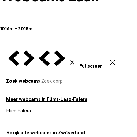
1016m - 3018m
Vorige Webcam
Volgende Webcam
Vorige Webcam
Volgende Webcam
Uitvergroten
Sluiten
Fullscreen
Zoek webcams
Meer webcams in Flims-Laax-Falera
Flims
Falera
Bekijk alle webcams in Zwitserland