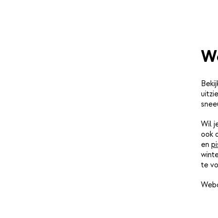
W
Bekij
uitzi
snee
Wil 
ook 
en
pi
winte
te vo
Webc