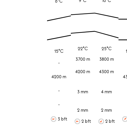
9°C
10°C
6°C
22°C
25°C
15°C
3700 m
3800 m
-
4200 m
4300 m
4200 m
4
-
3 mm
4 mm
-
2 mm
2 mm
3 bft
2 bft
2 bft