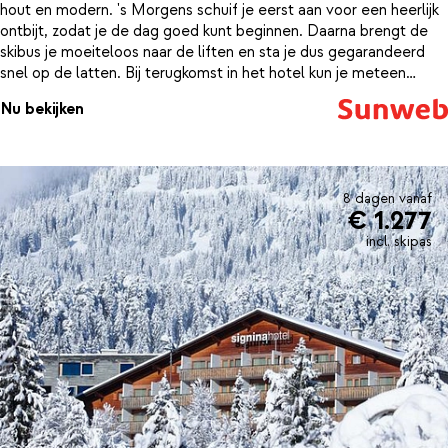
hout en modern. 's Morgens schuif je eerst aan voor een heerlijk
ontbijt, zodat je de dag goed kunt beginnen. Daarna brengt de
skibus je moeiteloos naar de liften en sta je dus gegarandeerd
snel op de latten. Bij terugkomst in het hotel kun je meteen
aanschuiven voor het diner of nog even fijn ontspannen in het
Nu bekijken
wellnesscenter. Trek een baantje in het zwembad, stap in de
jacuzzi of kom weer helemaal op temperatuur in de sauna en je
staat de volgende dag weer fit bovenaan de piste.
8 dagen vanaf
€ 1.277
incl. skipas