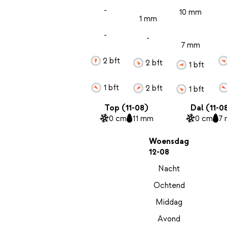
-
10 mm
1 mm
-
-
7 mm
2 bft
2 bft
1 bft
1 bft
2 bft
1 bft
Top (11-08)
Dal (11-0
0 cm
11 mm
0 cm
7
Woensdag
12-08
Nacht
Ochtend
Middag
Avond