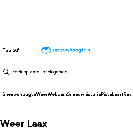
NAAR HOOFDINHOUD
Top 50
Webcams
Wintersportweer
Kaarten
Sneeuwverwacht
Sneeuwhoogte
Weer
Webcam
Sneeuwhistorie
Pistekaart
Rev
Weer Laax