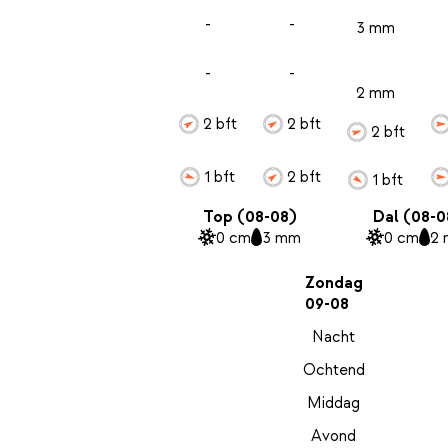
-
-
3 mm
-
-
2 mm
2 bft
2 bft
2 bft
1 bft
2 bft
1 bft
Top (08-08)
Dal (08-0
0 cm
3 mm
0 cm
2
Zondag
09-08
Nacht
Ochtend
Middag
Avond