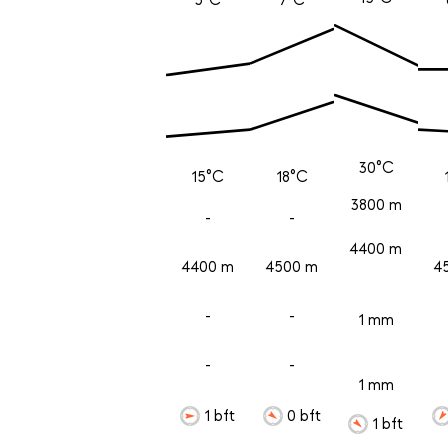
30°C
15°C
18°C
3800 m
-
-
4400 m
4400 m
4500 m
4
-
-
1 mm
-
-
1 mm
1 bft
0 bft
1 bft