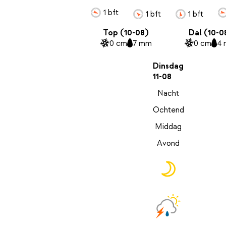
1 bft
1 bft
1 bft
Top (10-08)
Dal (10-0
0 cm
7 mm
0 cm
4
Dinsdag
11-08
Nacht
Ochtend
Middag
Avond