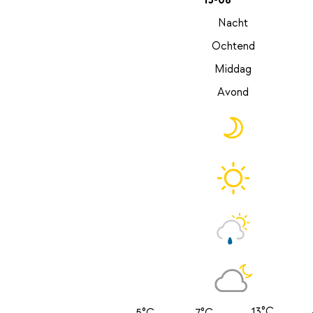
13-08
Nacht
Ochtend
Middag
Avond
13°C
5°C
7°C