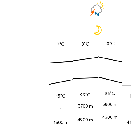
10°C
8°C
7°C
23°C
22°C
15°C
3800 m
3700 m
-
4300 m
4200 m
4300 m
4