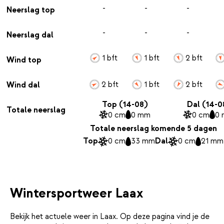
-
-
-
Neerslag top
-
-
-
Neerslag dal
1 bft
1 bft
2 bft
Wind top
2 bft
1 bft
2 bft
Wind dal
Top (14-08)
Dal (14-0
Totale neerslag
0 cm
0 mm
0 cm
0
Totale neerslag komende 5 dagen
Top
0 cm
33 mm
Dal
0 cm
21 mm
Wintersportweer Laax
Bekijk het actuele weer in Laax. Op deze pagina vind je de