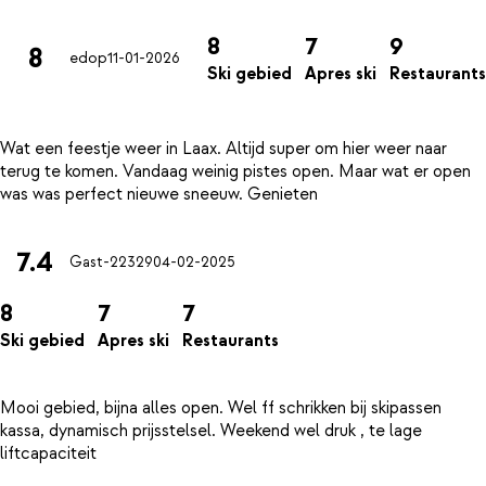
8
7
9
8
edop
11-01-2026
Ski gebied
Apres ski
Restaurants
Wat een feestje weer in Laax. Altijd super om hier weer naar
terug te komen. Vandaag weinig pistes open. Maar wat er open
7.4
Gast-22329
04-02-2025
8
7
7
Ski gebied
Apres ski
Restaurants
Mooi gebied, bijna alles open. Wel ff schrikken bij skipassen
kassa, dynamisch prijsstelsel. Weekend wel druk , te lage