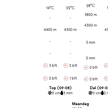
28°C
14°C
22°C
3800 m
-
-
4300 m
4400 m
4300 m
4
-
-
3 mm
-
-
2 mm
3 bft
2 bft
2 bft
2 bft
1 bft
2 bft
Top (09-08)
Dal (09-0
0 cm
3 mm
0 cm
2
Maandag