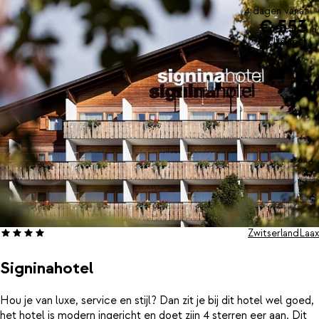
4 dagen vanaf
€ 553
incl. skipas
Zwitserland
Laax
Signinahotel
Hou je van luxe, service en stijl? Dan zit je bij dit hotel wel goed,
het hotel is modern ingericht en doet zijn 4 sterren eer aan. Dit