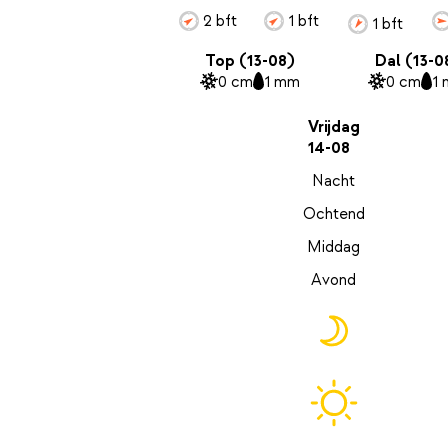
2 bft
1 bft
1 bft
Top (13-08)
Dal (13-0
0 cm
1 mm
0 cm
1
Vrijdag
14-08
Nacht
Ochtend
Middag
Avond