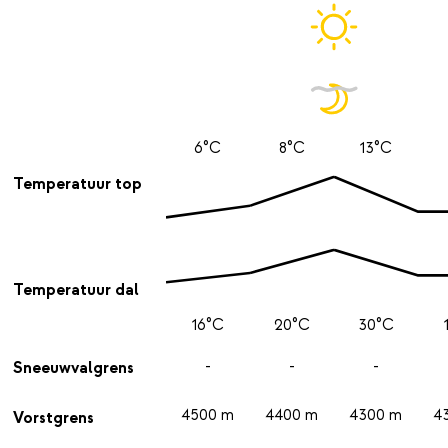
6°C
8°C
13°C
Temperatuur top
Temperatuur dal
16°C
20°C
30°C
-
-
-
Sneeuwvalgrens
4500 m
4400 m
4300 m
4
Vorstgrens