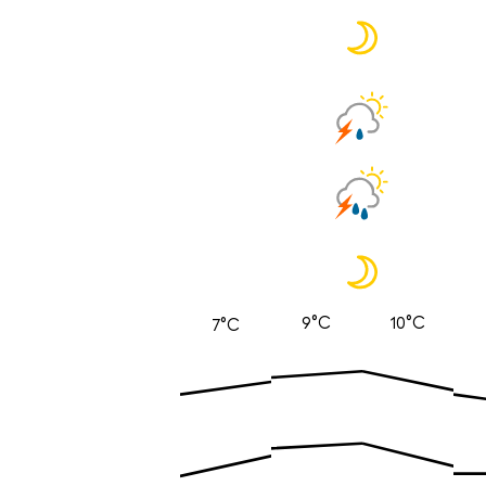
9°C
10°C
7°C