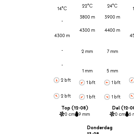
22°C
24°C
14°C
3800 m
3900 m
-
4300 m
4400 m
4300 m
4
-
2 mm
7 mm
-
1 mm
5 mm
2 bft
1 bft
1 bft
2 bft
1 bft
1 bft
Top (12-08)
Dal (12-0
0 cm
9 mm
0 cm
6
Donderdag