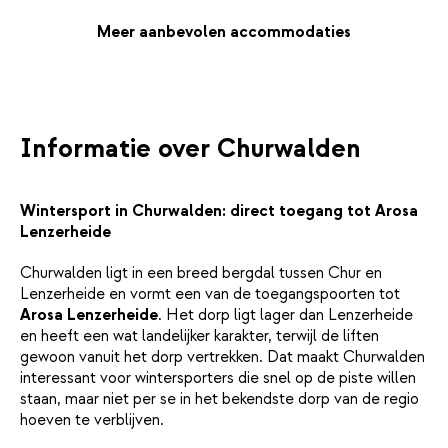
koffie op je kamer.Na een actieve dag in de sneeuw is het heerlijk
thuiskomen in de uitgebreide wellness. Warm op in de sauna,
Meer aanbevolen accommodaties
dompel je onder in het stoombad of kom tot rust in de
relaxruimte. Liever nog wat energie kwijt? De moderne
fitnessruimte staat voor je klaar. Daarna schuif je aan in
restaurant Crùna, waar lokale specialiteiten en Zwitserse wijnen
op je wachten.Churwalden ligt in het hart van Graubünden, vlak
Informatie over Churwalden
bij bekende skigebieden als Lenzerheide. Vanuit het hotel wandel
je zo het dorp in of sta je binnen enkele minuten bij de lift. De
ligging aan een hoofdweg zorgt voor een vlotte bereikbaarheid.
Wintersport in Churwalden: direct toegang tot Arosa
En na een dag in de frisse berglucht voelt het als thuiskomen in
Lenzerheide
Hotel Krone.
Churwalden ligt in een breed bergdal tussen Chur en
Lenzerheide en vormt een van de toegangspoorten tot
Arosa Lenzerheide
. Het dorp ligt lager dan Lenzerheide
en heeft een wat landelijker karakter, terwijl de liften
gewoon vanuit het dorp vertrekken. Dat maakt Churwalden
interessant voor wintersporters die snel op de piste willen
staan, maar niet per se in het bekendste dorp van de regio
hoeven te verblijven.