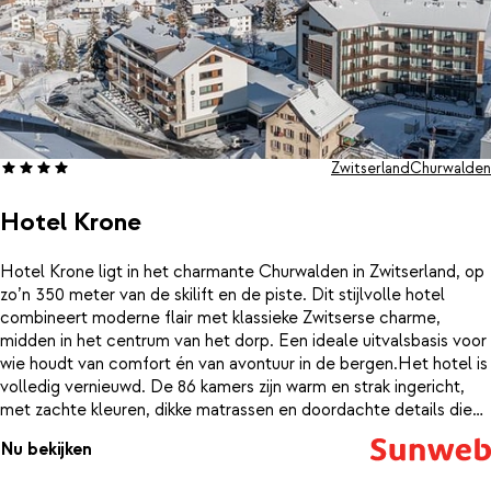
Zwitserland
Churwalden
Hotel Krone
Hotel Krone ligt in het charmante Churwalden in Zwitserland, op
zo’n 350 meter van de skilift en de piste. Dit stijlvolle hotel
combineert moderne flair met klassieke Zwitserse charme,
midden in het centrum van het dorp. Een ideale uitvalsbasis voor
wie houdt van comfort én van avontuur in de bergen.Het hotel is
volledig vernieuwd. De 86 kamers zijn warm en strak ingericht,
met zachte kleuren, dikke matrassen en doordachte details die
zorgen voor rust en comfort. Je merkt meteen: hier draait alles
Nu bekijken
om ontspannen en opladen. In de ochtend stroomt het licht naar
binnen, terwijl jij geniet van een krachtige douche of een kop