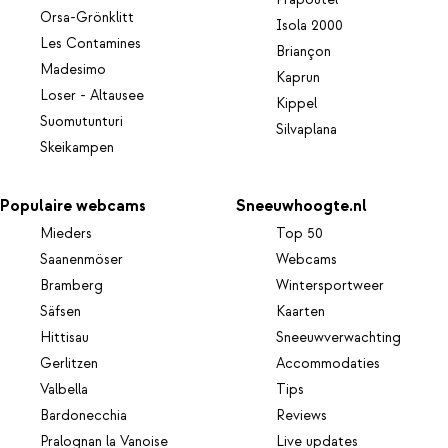
Prapoutel
Orsa-Grönklitt
Isola 2000
Les Contamines
Briançon
Madesimo
Kaprun
Loser - Altausee
Kippel
Suomutunturi
Silvaplana
Skeikampen
Populaire webcams
Sneeuwhoogte.nl
Mieders
Top 50
Saanenmöser
Webcams
Bramberg
Wintersportweer
Säfsen
Kaarten
Hittisau
Sneeuwverwachting
Gerlitzen
Accommodaties
Valbella
Tips
Bardonecchia
Reviews
Pralognan la Vanoise
Live updates