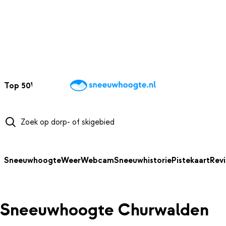
NAAR HOOFDINHOUD
Top 50
Webcams
Wintersportweer
Kaarten
Sneeuwverwacht
Sneeuwhoogte
Weer
Webcam
Sneeuwhistorie
Pistekaart
Rev
Sneeuwhoogte Churwalden