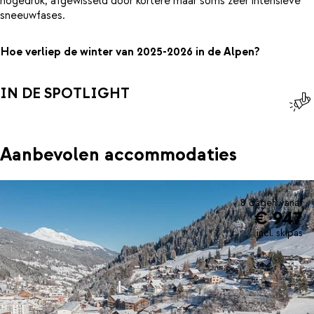
hogedruk, afgewisseld door kortere maar soms zeer intensieve
sneeuwfases.
Hoe verliep de winter van 2025-2026 in de Alpen?
IN DE SPOTLIGHT
Aanbevolen accommodaties
8 dagen vanaf
€ 947
incl. skipas