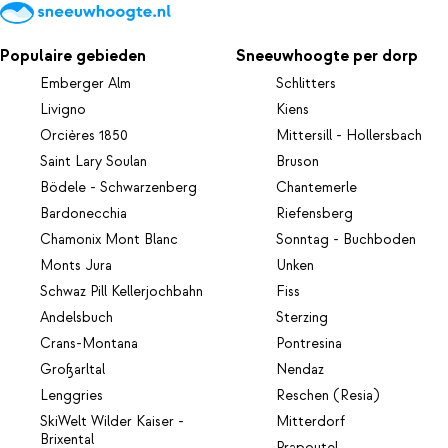
Populaire gebieden
Sneeuwhoogte per dorp
Emberger Alm
Schlitters
Livigno
Kiens
Orcières 1850
Mittersill - Hollersbach
Saint Lary Soulan
Bruson
Bödele - Schwarzenberg
Chantemerle
Bardonecchia
Riefensberg
Chamonix Mont Blanc
Sonntag - Buchboden
Monts Jura
Unken
Schwaz Pill Kellerjochbahn
Fiss
Andelsbuch
Sterzing
Crans-Montana
Pontresina
Großarltal
Nendaz
Lenggries
Reschen (Resia)
SkiWelt Wilder Kaiser -
Mitterdorf
Brixental