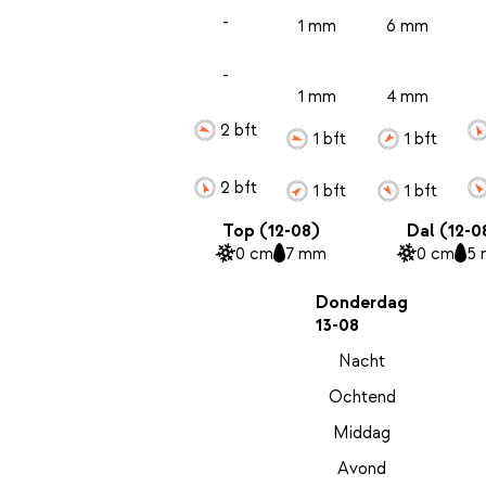
-
1 mm
6 mm
-
1 mm
4 mm
2 bft
1 bft
1 bft
2 bft
1 bft
1 bft
Top (12-08)
Dal (12-0
0 cm
7 mm
0 cm
5
Donderdag
13-08
Nacht
Ochtend
Middag
Avond