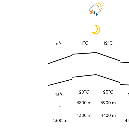
11°C
12°C
6°C
20°C
23°C
13°C
3800 m
3900 m
-
4300 m
4400 m
4300 m
4