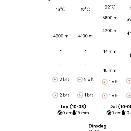
22°C
13°C
19°C
3800 m
3
-
-
4200 m
4
4200 m
4100 m
-
-
14 mm
-
-
10 mm
2 bft
2 bft
1 bft
2 bft
1 bft
1 bft
Top (10-08)
Dal (10-0
0 cm
15 mm
0 cm
10
Dinsdag