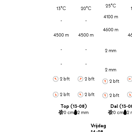
25°C
13°C
20°C
4100 m
-
-
4600 m
4500 m
4500 m
4
-
-
2 mm
-
-
2 mm
2 bft
2 bft
2 bft
2 bft
2 bft
2 bft
Top (13-08)
Dal (13-0
0 cm
2 mm
0 cm
2
Vrijdag