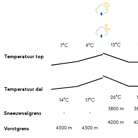
13°C
7°C
9°C
Temperatuur top
Temperatuur dal
26°C
14°C
17°C
3800 m
3
-
-
Sneeuwvalgrens
4200 m
4
4300 m
4300 m
Vorstgrens