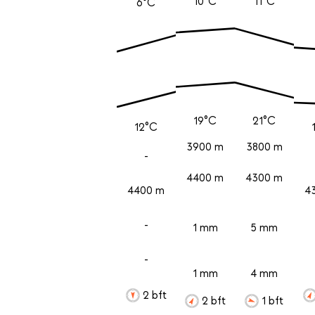
10°C
11°C
6°C
19°C
21°C
12°C
3900 m
3800 m
-
4400 m
4300 m
4400 m
4
-
1 mm
5 mm
-
1 mm
4 mm
2 bft
2 bft
1 bft