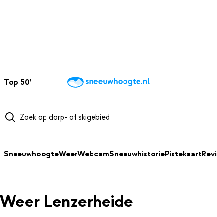
NAAR HOOFDINHOUD
Top 50
Webcams
Wintersportweer
Kaarten
Sneeuwverwacht
Sneeuwhoogte
Weer
Webcam
Sneeuwhistorie
Pistekaart
Rev
Weer Lenzerheide