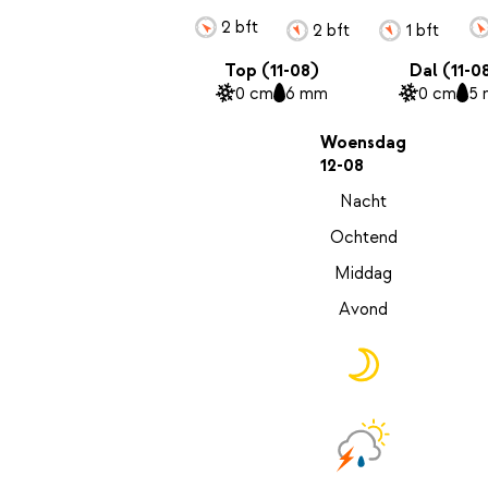
2 bft
2 bft
1 bft
Top (11-08)
Dal (11-0
0 cm
6 mm
0 cm
5
Woensdag
12-08
Nacht
Ochtend
Middag
Avond