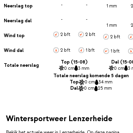
-
-
Neerslag top
1 mm
-
-
Neerslag dal
1 mm
2 bft
2 bft
Wind top
2 bft
2 bft
1 bft
Wind dal
1 bft
Top (15-08)
Dal (15-0
Totale neerslag
0 cm
3 mm
0 cm
3
Totale neerslag komende 5 dagen
Top
0 cm
34 mm
Dal
0 cm
25 mm
Wintersportweer Lenzerheide
Bekijk het actuele weer in Lenzerheide. Op deze pagina