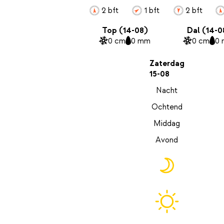
2 bft
1 bft
2 bft
Top (14-08)
Dal (14-0
0 cm
0 mm
0 cm
0
Zaterdag
15-08
Nacht
Ochtend
Middag
Avond