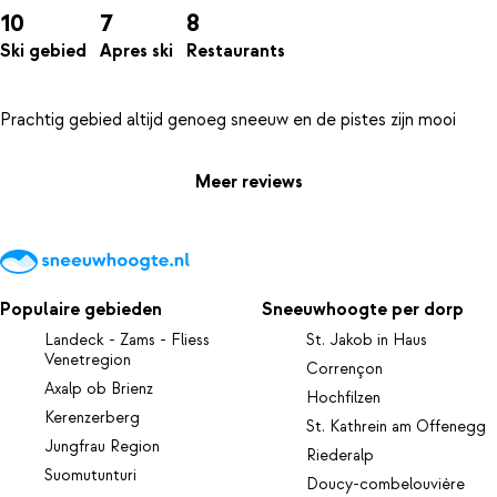
10
7
8
Ski gebied
Apres ski
Restaurants
Meer reviews
Populaire gebieden
Sneeuwhoogte per dorp
Landeck - Zams - Fliess
St. Jakob in Haus
Venetregion
Corrençon
Axalp ob Brienz
Hochfilzen
Kerenzerberg
St. Kathrein am Offenegg
Jungfrau Region
Riederalp
Suomutunturi
Doucy-combelouvière