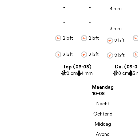
-
-
4 mm
-
-
3 mm
2 bft
2 bft
2 bft
2 bft
2 bft
2 bft
Top (09-08)
Dal (09-0
0 cm
4 mm
0 cm
3
Maandag
10-08
Nacht
Ochtend
Middag
Avond