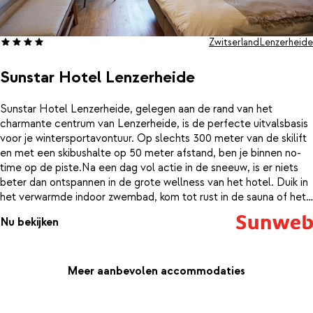
Zwitserland
Lenzerheide
Sunstar Hotel Lenzerheide
Sunstar Hotel Lenzerheide, gelegen aan de rand van het
charmante centrum van Lenzerheide, is de perfecte uitvalsbasis
voor je wintersportavontuur. Op slechts 300 meter van de skilift
en met een skibushalte op 50 meter afstand, ben je binnen no-
time op de piste.Na een dag vol actie in de sneeuw, is er niets
beter dan ontspannen in de grote wellness van het hotel. Duik in
het verwarmde indoor zwembad, kom tot rust in de sauna of het
stoombad, of ga voor wat extra actie naar de goed uitgeruste
Nu bekijken
gym. Bij Sunstar Hotel Lenzerheide vind je de ideale balans
tussen avontuur en ontspanning, zodat je volop kunt genieten
van je wintersportvakantie in Zwitserland.
Meer aanbevolen accommodaties