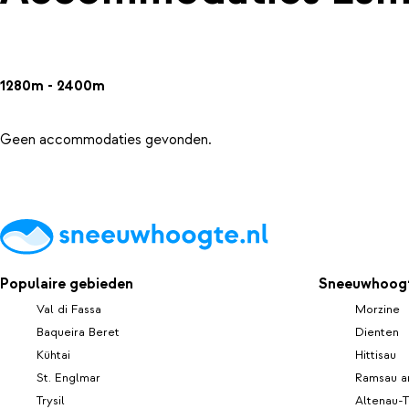
1280m - 2400m
Geen accommodaties gevonden.
Populaire gebieden
Sneeuwhoogt
Val di Fassa
Morzine
Baqueira Beret
Dienten
Kühtai
Hittisau
St. Englmar
Ramsau a
Trysil
Altenau-T