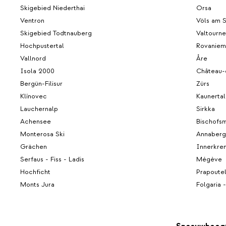
Skigebied Niederthai
Orsa
Ventron
Völs am 
Skigebied Todtnauberg
Valtourn
Hochpustertal
Rovaniem
Vallnord
Åre
Isola 2000
Château-
Bergün-Filisur
Zürs
Klínovec
Kaunertal
Lauchernalp
Sirkka
Achensee
Bischofsm
Monterosa Ski
Annaberg
Grächen
Innerkre
Serfaus - Fiss - Ladis
Mégève
Hochficht
Prapoute
Monts Jura
Folgaria -