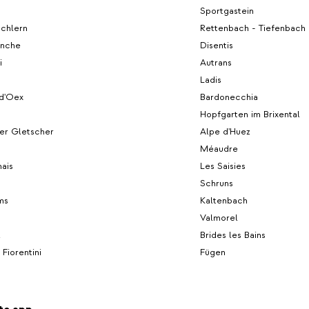
Sportgastein
Schlern
Rettenbach - Tiefenbach 
enche
Disentis
i
Autrans
Ladis
d'Oex
Bardonecchia
Hopfgarten im Brixental
er Gletscher
Alpe d'Huez
Méaudre
ais
Les Saisies
Schruns
ms
Kaltenbach
Valmorel
l
Brides les Bains
 Fiorentini
Fügen