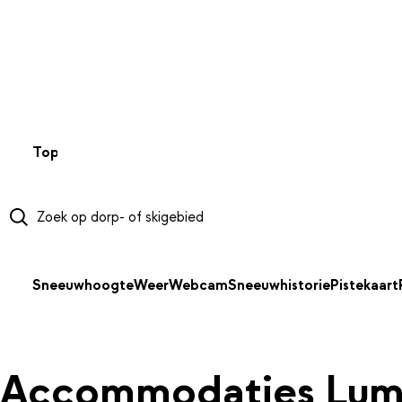
NAAR HOOFDINHOUD
Top 50
Webcams
Wintersportweer
Kaarten
Sneeuwverwa
Sneeuwhoogte
Weer
Webcam
Sneeuwhistorie
Pistekaart
Accommodaties Lum