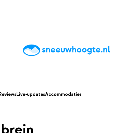
chting
Accommodaties
Tips
Reviews
Live updates
App
Reviews
Live-updates
Accommodaties
brein