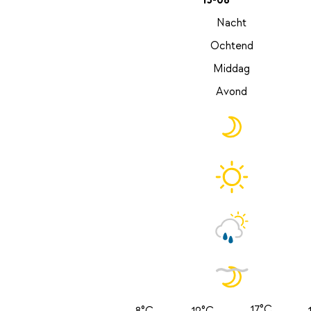
13-08
Nacht
Ochtend
Middag
Avond
17°C
8°C
12°C