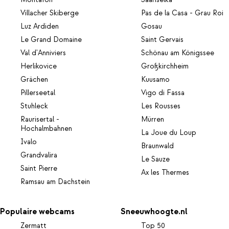
Montafon
Saariselka
Villacher Skiberge
Pas de la Casa - Grau Roi
Luz Ardiden
Gosau
Le Grand Domaine
Saint Gervais
Val d'Anniviers
Schönau am Königssee
Herlikovice
Großkirchheim
Grächen
Kuusamo
Pillerseetal
Vigo di Fassa
Stuhleck
Les Rousses
Raurisertal -
Mürren
Hochalmbahnen
La Joue du Loup
Ivalo
Braunwald
Grandvalira
Le Sauze
Saint Pierre
Ax les Thermes
Ramsau am Dachstein
Populaire webcams
Sneeuwhoogte.nl
Zermatt
Top 50