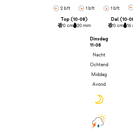
2 bft
1 bft
1 bft
Top (10-08)
Dal (10-0
0 cm
20 mm
0 cm
16
Dinsdag
11-08
Nacht
Ochtend
Middag
Avond