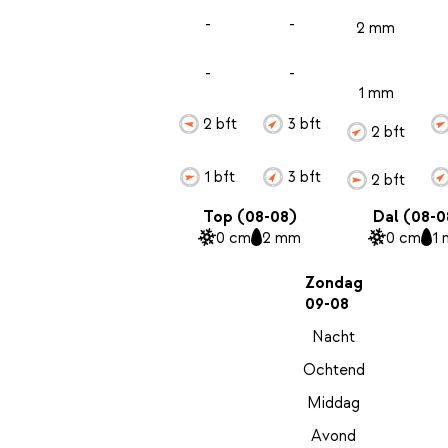
-
-
2 mm
-
-
1 mm
2 bft
3 bft
2 bft
1 bft
3 bft
2 bft
Top (08-08)
Dal (08-0
0 cm
2 mm
0 cm
1
Zondag
09-08
Nacht
Ochtend
Middag
Avond