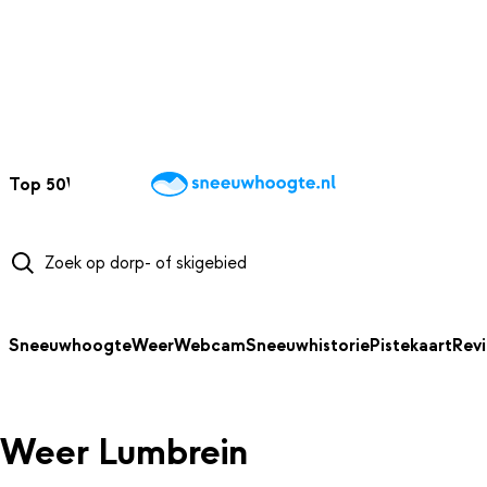
NAAR HOOFDINHOUD
Top 50
Webcams
Wintersportweer
Kaarten
Sneeuwverwacht
Sneeuwhoogte
Weer
Webcam
Sneeuwhistorie
Pistekaart
Rev
Weer Lumbrein