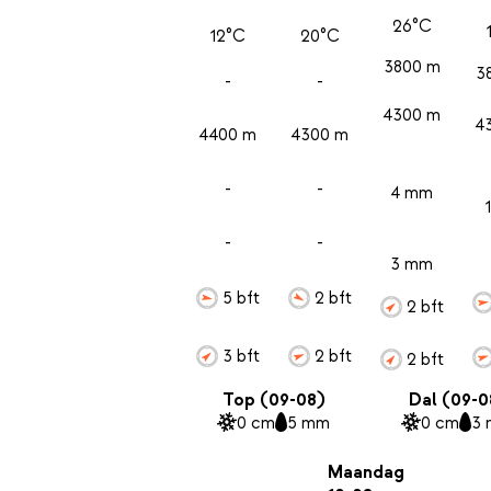
26°C
12°C
20°C
3800 m
3
-
-
4300 m
4
4400 m
4300 m
-
-
4 mm
-
-
3 mm
5 bft
2 bft
2 bft
3 bft
2 bft
2 bft
Top (09-08)
Dal (09-0
0 cm
5 mm
0 cm
3
Maandag