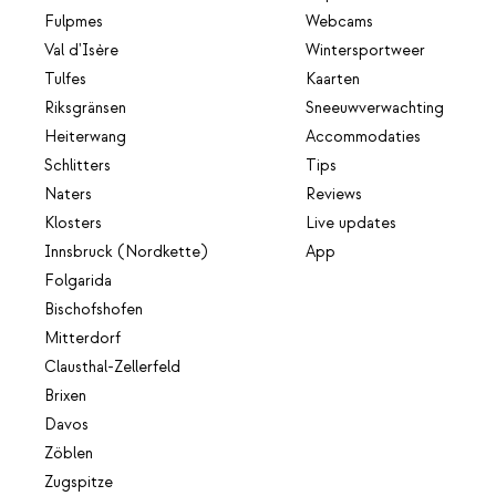
Fulpmes
Webcams
Val d'Isère
Wintersportweer
Tulfes
Kaarten
Riksgränsen
Sneeuwverwachting
Heiterwang
Accommodaties
Schlitters
Tips
Naters
Reviews
Klosters
Live updates
Innsbruck (Nordkette)
App
Folgarida
Bischofshofen
Mitterdorf
Clausthal-Zellerfeld
Brixen
Davos
Zöblen
Zugspitze