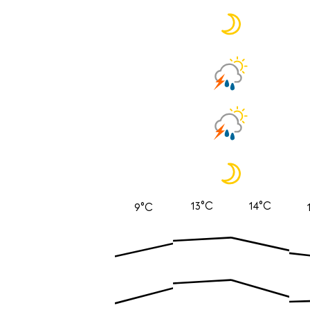
13°C
14°C
9°C