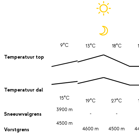
9°C
13°C
18°C
Temperatuur top
Temperatuur dal
15°C
19°C
27°C
3900 m
-
-
Sneeuwvalgrens
4500 m
4600 m
4500 m
4
Vorstgrens