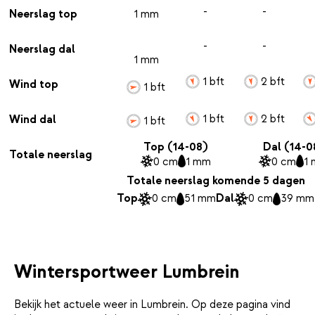
-
-
Neerslag top
1 mm
-
-
Neerslag dal
1 mm
1 bft
2 bft
Wind top
1 bft
1 bft
2 bft
Wind dal
1 bft
Top (14-08)
Dal (14-0
Totale neerslag
0 cm
1 mm
0 cm
1
Totale neerslag komende 5 dagen
Top
0 cm
51 mm
Dal
0 cm
39 mm
Wintersportweer Lumbrein
Bekijk het actuele weer in Lumbrein. Op deze pagina vind