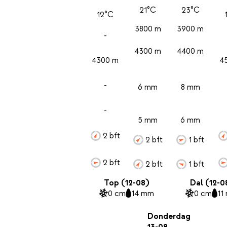
21°C
23°C
12°C
3800 m
3900 m
-
4300 m
4400 m
4300 m
4
-
6 mm
8 mm
-
5 mm
6 mm
2 bft
2 bft
1 bft
2 bft
2 bft
1 bft
Top (12-08)
Dal (12-0
0 cm
14 mm
0 cm
11
Donderdag