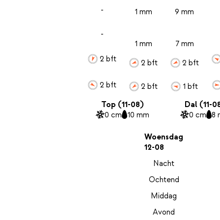
-
1 mm
9 mm
-
1 mm
7 mm
2 bft
2 bft
2 bft
2 bft
2 bft
1 bft
Top (11-08)
Dal (11-0
0 cm
10 mm
0 cm
8
Woensdag
12-08
Nacht
Ochtend
Middag
Avond