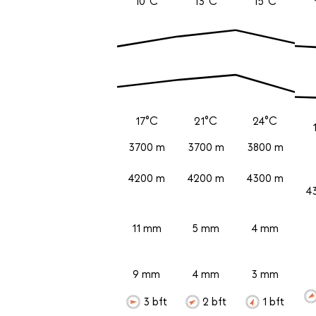
10°C
13°C
15°C
17°C
21°C
24°C
3700 m
3700 m
3800 m
4200 m
4200 m
4300 m
4
11 mm
5 mm
4 mm
9 mm
4 mm
3 mm
3 bft
2 bft
1 bft