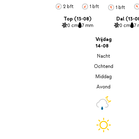
2 bft
1 bft
1 bft
Top (13-08)
Dal (13-0
0 cm
7 mm
0 cm
7
Vrijdag
14-08
Nacht
Ochtend
Middag
Avond