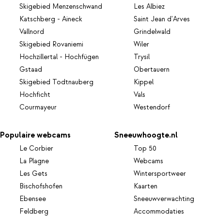
Skigebied Menzenschwand
Les Albiez
Katschberg - Aineck
Saint Jean d'Arves
Vallnord
Grindelwald
Skigebied Rovaniemi
Wiler
Hochzillertal - Hochfügen
Trysil
Gstaad
Obertauern
Skigebied Todtnauberg
Kippel
Hochficht
Vals
Courmayeur
Westendorf
Populaire webcams
Sneeuwhoogte.nl
Le Corbier
Top 50
La Plagne
Webcams
Les Gets
Wintersportweer
Bischofshofen
Kaarten
Ebensee
Sneeuwverwachting
Feldberg
Accommodaties