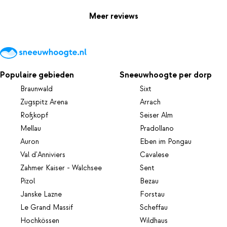
Meer reviews
Populaire gebieden
Sneeuwhoogte per dorp
Braunwald
Sixt
Zugspitz Arena
Arrach
Roßkopf
Seiser Alm
Mellau
Pradollano
Auron
Eben im Pongau
Val d'Anniviers
Cavalese
Zahmer Kaiser - Walchsee
Sent
Pizol
Bezau
Janske Lazne
Forstau
Le Grand Massif
Scheffau
Hochkössen
Wildhaus