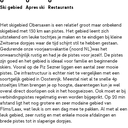
6
6
6
Ski gebied
Apres ski
Restaurants
Het skigebied Obersaxen is een relatief groot maar onbekend
skigebied met 130 km aan pistes. Het gebied leent zich
uitstekend om leuke tochtjes je maken en te eindigen bij kleine
Zwitserse dorpjes waar de tijd schijnt stil te hebben gestaan.
Gedurende onze voorjaarsvakantie (noord NL)was het
onwaarschijnlijk rustig en had je de pistes voor jezelf. De pistes
zijn goed en het gebied is ideaal voor familie en beginnende
skiërs. Vooral op de Piz Sezner liggen een aantal zeer mooie
pistes. De infrastructuur is echter niet te vergelijken met een
soortgelijk gebied in Oostenrijk. Meestal niet al te snelle 4p
stoeltjes liften brengen je op hoogte, daarentegen kun je wel
overal direct doorlopen ook in het hoogseizoen. Ook moet er bij
verbindingspistes regelmatig even worden bijgeprikt. Op 20 min
afstand ligt het nog grotere en zeer modaine gebied van
Flims/Laax, wat leuk is om een dag mee te pakken. Al met al een
leuk gebied, zeer rustig en met enkele mooie afdalingen en