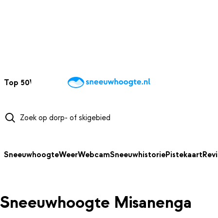
NAAR HOOFDINHOUD
Top 50
Webcams
Wintersportweer
Kaarten
Sneeuwverwacht
Sneeuwhoogte
Weer
Webcam
Sneeuwhistorie
Pistekaart
Rev
Sneeuwhoogte Misanenga