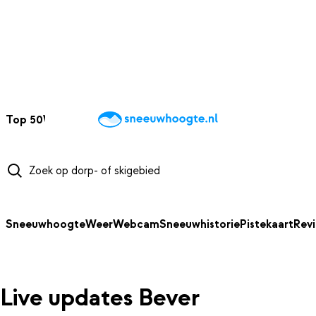
NAAR HOOFDINHOUD
Top 50
Webcams
Wintersportweer
Kaarten
Sneeuwverwacht
Sneeuwhoogte
Weer
Webcam
Sneeuwhistorie
Pistekaart
Rev
Live updates Bever