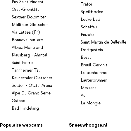
Puy Saint Vincent
Trafoi
Orsa-Grönklitt
Speikboden
Sextner Dolomiten
Leukerbad
Mölltaler Gletscher
Scheffau
Via Lattea (Fr)
Pinzolo
Bonneval-sur-arc
Saint Martin de Belleville
Albiez Montrond
Dorfgastein
Klausberg - Ahrntal
Bezau
Saint Pierre
Breuil-Cervinia
Tannheimer Tal
Le bonhomme
Kaunertaler Gletscher
Lauterbrunnen
Sölden - Ötztal Arena
Mezzana
Alpe Du Grand Serre
Au
Gstaad
La Mongie
Bad Hindelang
Populaire webcams
Sneeuwhoogte.nl