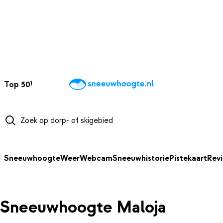
NAAR HOOFDINHOUD
Top 50
Webcams
Wintersportweer
Kaarten
Sneeuwverwacht
Sneeuwhoogte
Weer
Webcam
Sneeuwhistorie
Pistekaart
Rev
Sneeuwhoogte Maloja