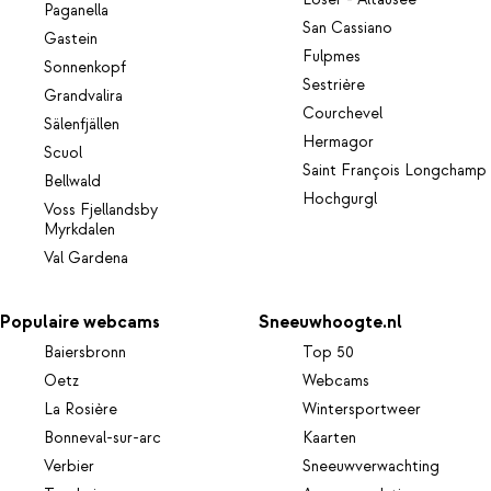
Loser - Altausee
Paganella
San Cassiano
Gastein
Fulpmes
Sonnenkopf
Sestrière
Grandvalira
Courchevel
Sälenfjällen
Hermagor
Scuol
Saint François Longchamp
Bellwald
Hochgurgl
Voss Fjellandsby
Myrkdalen
Val Gardena
Populaire webcams
Sneeuwhoogte.nl
Baiersbronn
Top 50
Oetz
Webcams
La Rosière
Wintersportweer
Bonneval-sur-arc
Kaarten
Verbier
Sneeuwverwachting