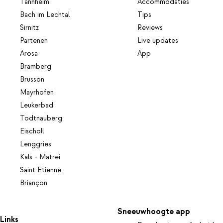
Tannheim
Accommodaties
Bach im Lechtal
Tips
Sirnitz
Reviews
Partenen
Live updates
Arosa
App
Bramberg
Brusson
Mayrhofen
Leukerbad
Todtnauberg
Eischoll
Lenggries
Kals - Matrei
Saint Etienne
Briançon
Sneeuwhoogte app
Links