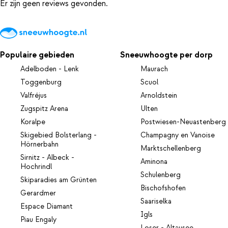
Er zijn geen reviews gevonden.
Populaire gebieden
Sneeuwhoogte per dorp
Adelboden - Lenk
Maurach
Toggenburg
Scuol
Valfréjus
Arnoldstein
Zugspitz Arena
Ulten
Koralpe
Postwiesen-Neuastenberg
Skigebied Bolsterlang -
Champagny en Vanoise
Hörnerbahn
Marktschellenberg
Sirnitz - Albeck -
Aminona
Hochrindl
Schulenberg
Skiparadies am Grünten
Bischofshofen
Gerardmer
Saariselka
Espace Diamant
Igls
Piau Engaly