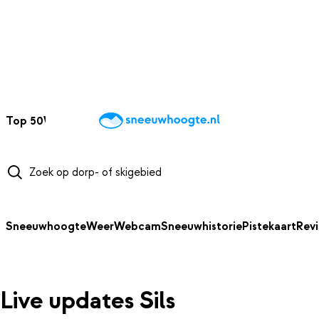
NAAR HOOFDINHOUD
Top 50
Webcams
Wintersportweer
Kaarten
Sneeuwverwacht
Sneeuwhoogte
Weer
Webcam
Sneeuwhistorie
Pistekaart
Rev
Live updates Sils