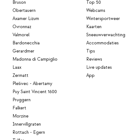
Bruson
Top 50
Obertauern
Webcams
Axamer Lizum
Wintersportweer
Ovronnaz
Kaarten
Valmorel
Sneeuwverwachting
Bardonecchia
Accommodaties
Gerardmer
Tips
Madonna di Campiglio
Reviews
Laax
Live updates
Zermatt
App
Plešivec - Abertamy
Puy Saint Vincent 1600
Pruggern
Falkert
Morzine
Innervillgraten
Rottach - Egern