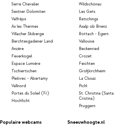
Serre Chevalier
Wildschönau
Sextner Dolomiten
Les Gets
Valfréjus
Ratschings
Ax les Thermes
Axalp ob Brienz
Villacher Skiberge
Rottach - Egern
Berchtesgadener Land
Vallouise
Anzère
Beckenried
Feuerkogel
Crozet
Espace Lumière
Feichten
Tschiertschen
Großkirchheim
Plešivec - Abertamy
La Clusaz
Vallnord
Pichl
Portes du Soleil (Fr)
St. Christina (Santa
Cristina)
Hochficht
Pruggern
Populaire webcams
Sneeuwhoogte.nl