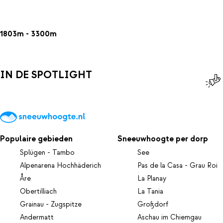
1803m - 3300m
IN DE SPOTLIGHT
Populaire gebieden
Sneeuwhoogte per dorp
Splügen - Tambo
See
Alpenarena Hochhäderich
Pas de la Casa - Grau Roi
Åre
La Planay
Obertilliach
La Tania
Grainau - Zugspitze
Großdorf
Andermatt
Aschau im Chiemgau