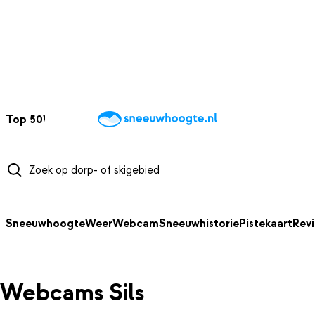
NAAR HOOFDINHOUD
Top 50
Webcams
Wintersportweer
Kaarten
Sneeuwverwacht
Sneeuwhoogte
Weer
Webcam
Sneeuwhistorie
Pistekaart
Rev
Webcams Sils