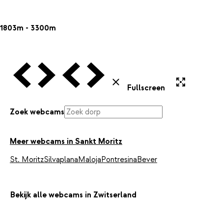
1803m - 3300m
Vorige Webcam
Volgende Webcam
Vorige Webcam
Volgende Webcam
Uitvergroten
Sluiten
Fullscreen
Zoek webcams
Meer webcams in Sankt Moritz
St. Moritz
Silvaplana
Maloja
Pontresina
Bever
Bekijk alle webcams in Zwitserland