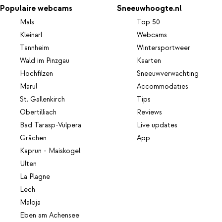
Populaire webcams
Sneeuwhoogte.nl
Mals
Top 50
Kleinarl
Webcams
Tannheim
Wintersportweer
Wald im Pinzgau
Kaarten
Hochfilzen
Sneeuwverwachting
Marul
Accommodaties
St. Gallenkirch
Tips
Obertilliach
Reviews
Bad Tarasp-Vulpera
Live updates
Grächen
App
Kaprun - Maiskogel
Ulten
La Plagne
Lech
Maloja
Eben am Achensee