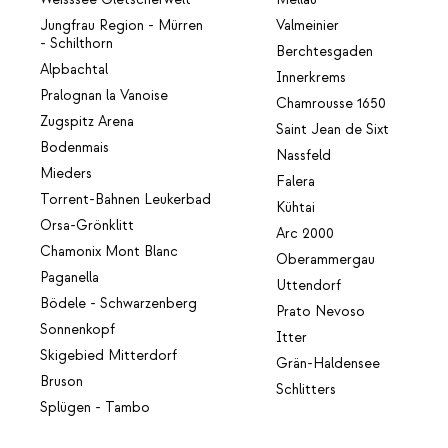
Jungfrau Region - Mürren
Valmeinier
- Schilthorn
Berchtesgaden
Alpbachtal
Innerkrems
Pralognan la Vanoise
Chamrousse 1650
Zugspitz Arena
Saint Jean de Sixt
Bodenmais
Nassfeld
Mieders
Falera
Torrent-Bahnen Leukerbad
Kühtai
Orsa-Grönklitt
Arc 2000
Chamonix Mont Blanc
Oberammergau
Paganella
Uttendorf
Bödele - Schwarzenberg
Prato Nevoso
Sonnenkopf
Itter
Skigebied Mitterdorf
Grän-Haldensee
Bruson
Schlitters
Splügen - Tambo