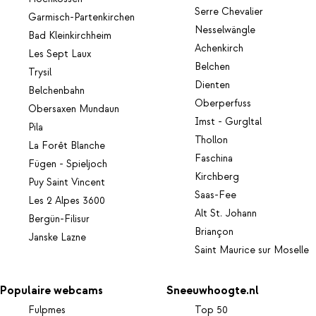
Serre Chevalier
Garmisch-Partenkirchen
Nesselwängle
Bad Kleinkirchheim
Achenkirch
Les Sept Laux
Belchen
Trysil
Dienten
Belchenbahn
Oberperfuss
Obersaxen Mundaun
Imst - Gurgltal
Pila
Thollon
La Forêt Blanche
Faschina
Fügen - Spieljoch
Kirchberg
Puy Saint Vincent
Saas-Fee
Les 2 Alpes 3600
Alt St. Johann
Bergün-Filisur
Briançon
Janske Lazne
Saint Maurice sur Moselle
Populaire webcams
Sneeuwhoogte.nl
Fulpmes
Top 50