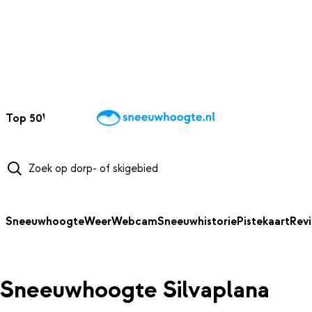
NAAR HOOFDINHOUD
Top 50
Webcams
Wintersportweer
Kaarten
Sneeuwverwacht
Sneeuwhoogte
Weer
Webcam
Sneeuwhistorie
Pistekaart
Rev
Sneeuwhoogte Silvaplana