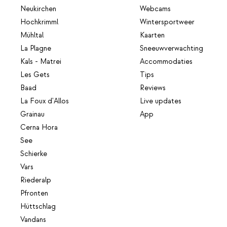
Neukirchen
Webcams
Hochkrimml
Wintersportweer
Mühltal
Kaarten
La Plagne
Sneeuwverwachting
Kals - Matrei
Accommodaties
Les Gets
Tips
Baad
Reviews
La Foux d'Allos
Live updates
Grainau
App
Cerna Hora
See
Schierke
Vars
Riederalp
Pfronten
Hüttschlag
Vandans