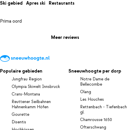
Ski gebied
Apres ski
Restaurants
Meer reviews
Populaire gebieden
Sneeuwhoogte per dorp
Jungfrau Region
Notre Dame de
Bellecombe
Olympia Skiwelt Innsbruck
Olang
Crans-Montana
Les Houches
Reuttener Seilbahnen
Hahnenkamm Höfen
Rettenbach - Tiefenbach
gl.
Gourette
Chamrousse 1650
Disentis
Ofterschwang
Hochkössen