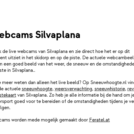
bcams Silvaplana
k de live webcams van Silvaplana en zie direct hoe het er op dit
nt uitziet in het skidorp en op de piste. De actuele webcambee
n een goed beeld van het weer, de sneeuw en de omstandighed
ste in Silvaplana..
je meer weten dan alleen het live beeld? Op Sneeuwhoogte.nl vin
de actuele
sneeuwhoogte
,
weersverwachting
,
sneeuwhistorie
,
rev
stekaart
van Silvaplana. Zo heb je alle informatie bij de hand om j
rsport goed voor te bereiden of de omstandigheden tijdens je ver
lgen.
ams worden mede mogelijk gemaakt door
Feratel.at