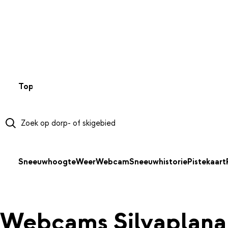
NAAR HOOFDINHOUD
Top 50
Webcams
Wintersportweer
Kaarten
Sneeuwverwa
Sneeuwhoogte
Weer
Webcam
Sneeuwhistorie
Pistekaart
Webcams Silvaplana