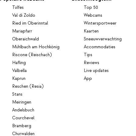
Tulfes
Top 50
Val di Zoldo
Webcams
Ried im Oberinntal
Wintersportweer
Mariapfarr
Kaarten
Oberaichwald
Sneeuwverwachting
Mühlbach am Hochkönig
Accommodaties
Riscone (Reischach)
Tips
Hafling
Reviews
Valbella
Live updates
Kaprun
App
Reschen (Resia)
Stans
Meiringen
Andelsbuch
Courchevel
Bramberg
Churwalden