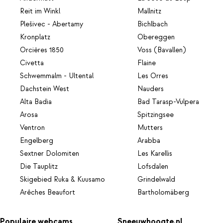
Reit im Winkl
Mallnitz
Plešivec - Abertamy
Bichlbach
Kronplatz
Obereggen
Orcières 1850
Voss (Bavallen)
Civetta
Flaine
Schwemmalm - Ultental
Les Orres
Dachstein West
Nauders
Alta Badia
Bad Tarasp-Vulpera
Arosa
Spitzingsee
Ventron
Mutters
Engelberg
Arabba
Sextner Dolomiten
Les Karellis
Die Tauplitz
Lofsdalen
Skigebied Ruka & Kuusamo
Grindelwald
Arêches Beaufort
Bartholomäberg
Populaire webcams
Sneeuwhoogte.nl