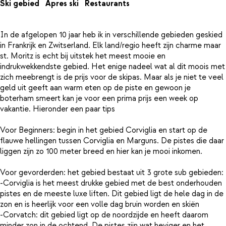
Ski gebied
Apres ski
Restaurants
In de afgelopen 10 jaar heb ik in verschillende gebieden geskied
in Frankrijk en Zwitserland. Elk land/regio heeft zijn charme maar
st. Moritz is echt bij uitstek het meest mooie en
indrukwekkendste gebied. Het enige nadeel wat al dit moois met
zich meebrengt is de prijs voor de skipas. Maar als je niet te veel
geld uit geeft aan warm eten op de piste en gewoon je
boterham smeert kan je voor een prima prijs een week op
vakantie. Hieronder een paar tips
Voor Beginners: begin in het gebied Corviglia en start op de
flauwe hellingen tussen Corviglia en Marguns. De pistes die daar
liggen zijn zo 100 meter breed en hier kan je mooi inkomen.
Voor gevorderden: het gebied bestaat uit 3 grote sub gebieden:
-Corviglia is het meest drukke gebied met de best onderhouden
pistes en de meeste luxe liften. Dit gebied ligt de hele dag in de
zon en is heerlijk voor een volle dag bruin worden en skiën
-Corvatch: dit gebied ligt op de noordzijde en heeft daarom
minder zon in de ochtend. De pistes zijn wat heviger en het