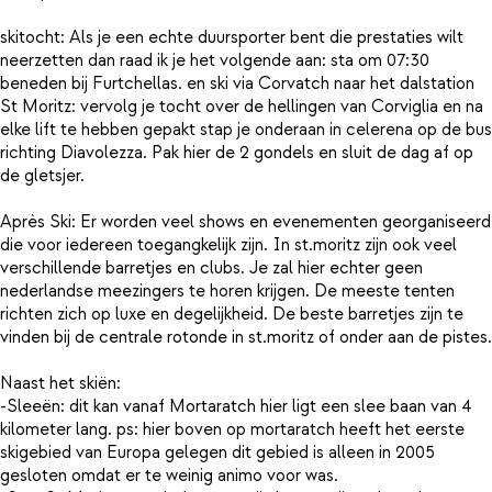
skitocht: Als je een echte duursporter bent die prestaties wilt
neerzetten dan raad ik je het volgende aan: sta om 07:30
beneden bij Furtchellas. en ski via Corvatch naar het dalstation
St Moritz: vervolg je tocht over de hellingen van Corviglia en na
elke lift te hebben gepakt stap je onderaan in celerena op de bus
richting Diavolezza. Pak hier de 2 gondels en sluit de dag af op
de gletsjer.
Après Ski: Er worden veel shows en evenementen georganiseerd
die voor iedereen toegangkelijk zijn. In st.moritz zijn ook veel
verschillende barretjes en clubs. Je zal hier echter geen
nederlandse meezingers te horen krijgen. De meeste tenten
richten zich op luxe en degelijkheid. De beste barretjes zijn te
vinden bij de centrale rotonde in st.moritz of onder aan de pistes.
Naast het skiën:
-Sleeën: dit kan vanaf Mortaratch hier ligt een slee baan van 4
kilometer lang. ps: hier boven op mortaratch heeft het eerste
skigebied van Europa gelegen dit gebied is alleen in 2005
gesloten omdat er te weinig animo voor was.