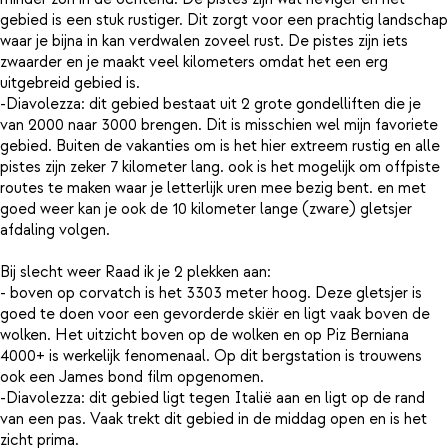
gebied is een stuk rustiger. Dit zorgt voor een prachtig landschap
waar je bijna in kan verdwalen zoveel rust. De pistes zijn iets
zwaarder en je maakt veel kilometers omdat het een erg
uitgebreid gebied is.
-Diavolezza: dit gebied bestaat uit 2 grote gondelliften die je
van 2000 naar 3000 brengen. Dit is misschien wel mijn favoriete
gebied. Buiten de vakanties om is het hier extreem rustig en alle
pistes zijn zeker 7 kilometer lang. ook is het mogelijk om offpiste
routes te maken waar je letterlijk uren mee bezig bent. en met
goed weer kan je ook de 10 kilometer lange (zware) gletsjer
afdaling volgen.
Bij slecht weer Raad ik je 2 plekken aan:
- boven op corvatch is het 3303 meter hoog. Deze gletsjer is
goed te doen voor een gevorderde skiër en ligt vaak boven de
wolken. Het uitzicht boven op de wolken en op Piz Berniana
4000+ is werkelijk fenomenaal. Op dit bergstation is trouwens
ook een James bond film opgenomen.
-Diavolezza: dit gebied ligt tegen Italië aan en ligt op de rand
van een pas. Vaak trekt dit gebied in de middag open en is het
zicht prima.