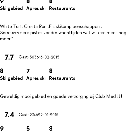
9
8
8
Ski gebied
Apres ski
Restaurants
White Turf, Cresta Run ,Fis skikampioenschappen .
Sneeuwzekere pistes zonder wachttijden wat wil een mens nog
7.7
Gast-3636
16-02-2015
8
7
8
Ski gebied
Apres ski
Restaurants
7.4
Gast-2746
22-01-2015
9
5
8