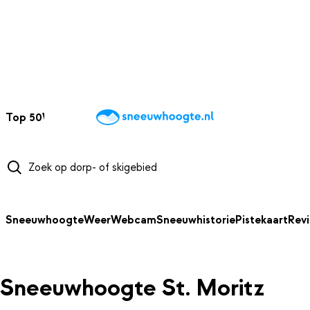
NAAR HOOFDINHOUD
Top 50
Webcams
Wintersportweer
Kaarten
Sneeuwverwacht
Sneeuwhoogte
Weer
Webcam
Sneeuwhistorie
Pistekaart
Rev
Sneeuwhoogte St. Moritz