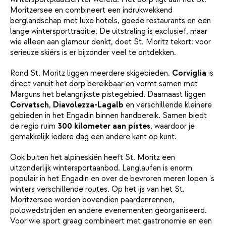
Moritzersee en combineert een indrukwekkend
berglandschap met luxe hotels, goede restaurants en een
lange wintersporttraditie. De uitstraling is exclusief, maar
wie alleen aan glamour denkt, doet St. Moritz tekort: voor
serieuze skiërs is er bijzonder veel te ontdekken.
Rond St. Moritz liggen meerdere skigebieden.
Corviglia
is
direct vanuit het dorp bereikbaar en vormt samen met
Marguns het belangrijkste pistegebied. Daarnaast liggen
Corvatsch
,
Diavolezza-Lagalb
en verschillende kleinere
gebieden in het Engadin binnen handbereik. Samen biedt
de regio ruim
300 kilometer aan pistes
, waardoor je
gemakkelijk iedere dag een andere kant op kunt.
Ook buiten het alpineskiën heeft St. Moritz een
uitzonderlijk wintersportaanbod. Langlaufen is enorm
populair in het Engadin en over de bevroren meren lopen 's
winters verschillende routes. Op het ijs van het St.
Moritzersee worden bovendien paardenrennen,
polowedstrijden en andere evenementen georganiseerd.
Voor wie sport graag combineert met gastronomie en een