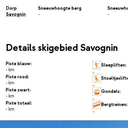
Dorp
Sneeuwhoogte berg
Sneeuwho
Savognin
-
-
Details skigebied Savognin
Piste blauw:
Sleepliften:
- km
-
Piste rood:
Stoeltjeslift
- km
-
Piste zwart:
Gondels:
- km
-
Piste totaal:
Bergtreinen:
- km
-