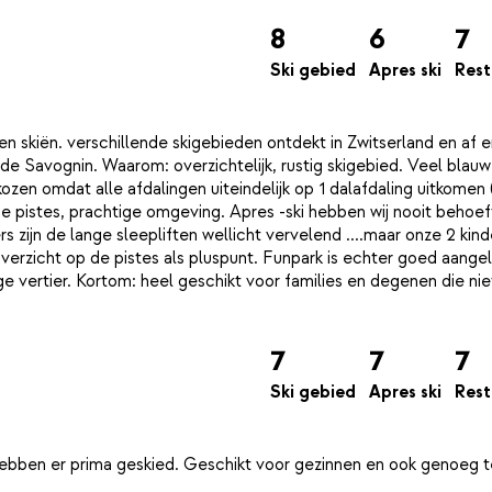
8
6
7
Ski gebied
Apres ski
Rest
nen skiën. verschillende skigebieden ontdekt in Zwitserland en af 
wde Savognin. Waarom: overzichtelijk, rustig skigebied. Veel blauw
ozen omdat alle afdalingen uiteindelijk op 1 dalafdaling uitkomen (
 pistes, prachtige omgeving. Apres -ski hebben wij nooit behoef
 zijn de lange sleepliften wellicht vervelend ....maar onze 2 kin
verzicht op de pistes als pluspunt. Funpark is echter goed aange
 vertier. Kortom: heel geschikt voor families en degenen die nie
7
7
7
Ski gebied
Apres ski
Rest
gebben er prima geskied. Geschikt voor gezinnen en ook genoeg 