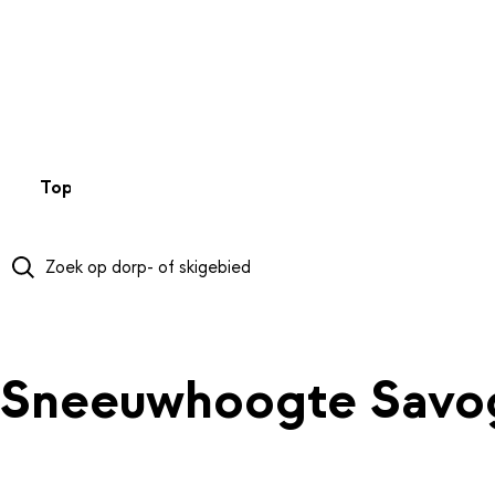
NAAR HOOFDINHOUD
Top 50
Webcams
Wintersportweer
Kaarten
Sneeuwverwa
Sneeuwhoogte Savo