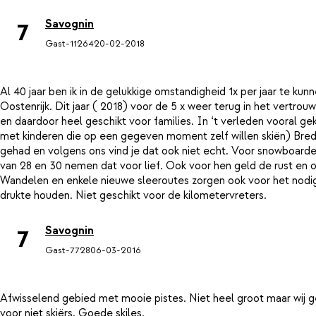
Savognin
7
Gast-11264
20-02-2018
Al 40 jaar ben ik in de gelukkige omstandigheid 1x per jaar te kun
Oostenrijk. Dit jaar ( 2018) voor de 5 x weer terug in het vertrou
en daardoor heel geschikt voor families. In ‘t verleden vooral gek
met kinderen die op een gegeven moment zelf willen skiën) Brede
gehad en volgens ons vind je dat ook niet echt. Voor snowboarders
van 28 en 30 nemen dat voor lief. Ook voor hen geld de rust en o
Wandelen en enkele nieuwe sleeroutes zorgen ook voor het nodige
Savognin
7
Gast-7728
06-03-2016
Afwisselend gebied met mooie pistes. Niet heel groot maar wij 