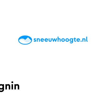
chting
Accommodaties
Tips
Reviews
Live updates
App
gnin