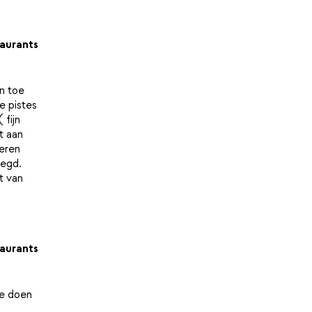
aurants
en toe
e pistes
 fijn
t aan
deren
legd.
t van
aurants
te doen