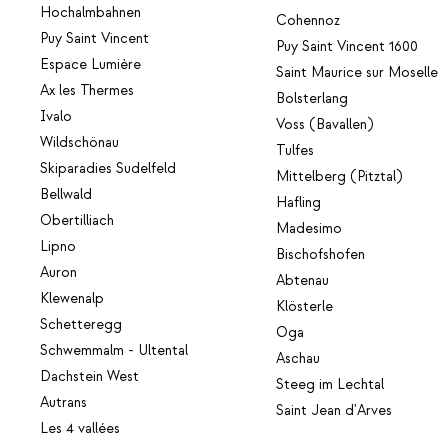
Hochalmbahnen
Cohennoz
Puy Saint Vincent
Puy Saint Vincent 1600
Espace Lumière
Saint Maurice sur Moselle
Ax les Thermes
Bolsterlang
Ivalo
Voss (Bavallen)
Wildschönau
Tulfes
Skiparadies Sudelfeld
Mittelberg (Pitztal)
Bellwald
Hafling
Obertilliach
Madesimo
Lipno
Bischofshofen
Auron
Abtenau
Klewenalp
Klösterle
Schetteregg
Oga
Schwemmalm - Ultental
Aschau
Dachstein West
Steeg im Lechtal
Autrans
Saint Jean d'Arves
Les 4 vallées