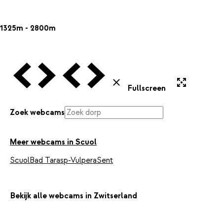
1325m - 2800m
Vorige Webcam
Volgende Webcam
Vorige Webcam
Volgende Webcam
Uitvergroten
Sluiten
Fullscreen
Zoek webcams
Meer webcams in Scuol
Scuol
Bad Tarasp-Vulpera
Sent
Bekijk alle webcams in Zwitserland