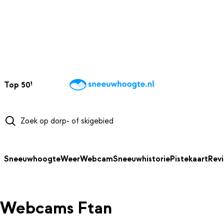
NAAR HOOFDINHOUD
Top 50
Webcams
Wintersportweer
Kaarten
Sneeuwverwacht
Sneeuwhoogte
Weer
Webcam
Sneeuwhistorie
Pistekaart
Rev
Webcams Ftan