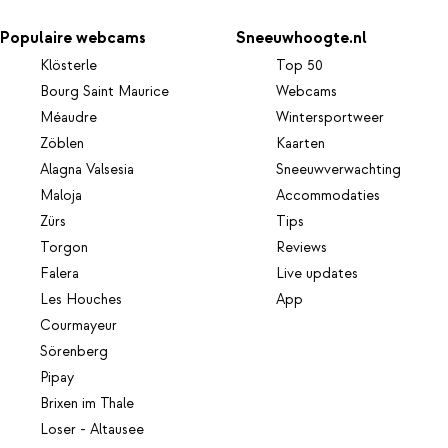
Populaire webcams
Sneeuwhoogte.nl
Klösterle
Top 50
Bourg Saint Maurice
Webcams
Méaudre
Wintersportweer
Zöblen
Kaarten
Alagna Valsesia
Sneeuwverwachting
Maloja
Accommodaties
Zürs
Tips
Torgon
Reviews
Falera
Live updates
Les Houches
App
Courmayeur
Sörenberg
Pipay
Brixen im Thale
Loser - Altausee