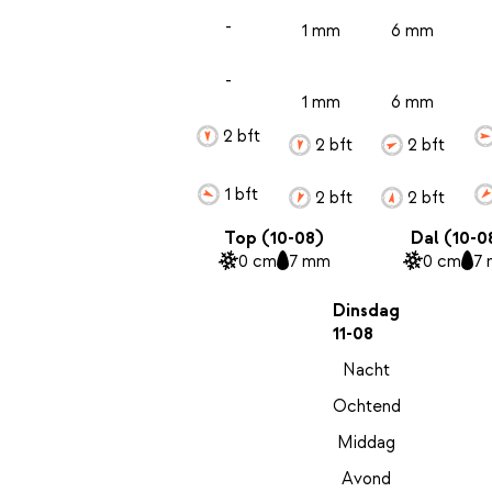
-
1 mm
6 mm
-
1 mm
6 mm
2 bft
2 bft
2 bft
1 bft
2 bft
2 bft
Top (10-08)
Dal (10-0
0 cm
7 mm
0 cm
7
Dinsdag
11-08
Nacht
Ochtend
Middag
Avond