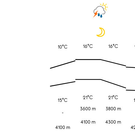
16°C
16°C
10°C
21°C
21°C
15°C
3600 m
3800 m
-
4100 m
4300 m
4100 m
4