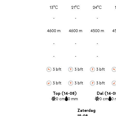
13°C
21°C
24°C
-
-
-
4600 m
4600 m
4500 m
4
-
-
-
-
-
-
3 bft
3 bft
3 bft
3 bft
3 bft
3 bft
Top (14-08)
Dal (14-0
0 cm
0 mm
0 cm
0
Zaterdag