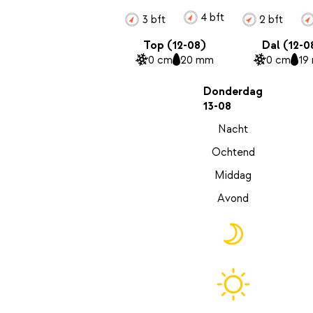
4 bft
3 bft
2 bft
Top (12-08)
Dal (12-0
0 cm
20 mm
0 cm
19
Donderdag
13-08
Nacht
Ochtend
Middag
Avond