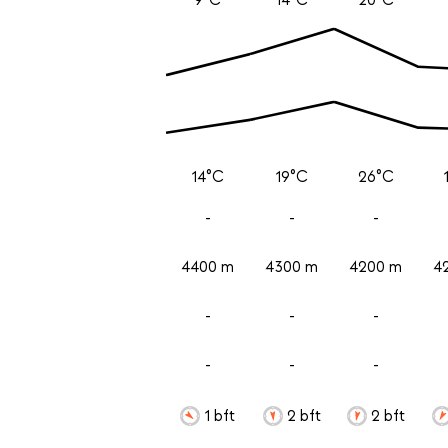
14°C
19°C
26°C
-
-
-
4400 m
4300 m
4200 m
4
-
-
-
-
-
-
1 bft
2 bft
2 bft