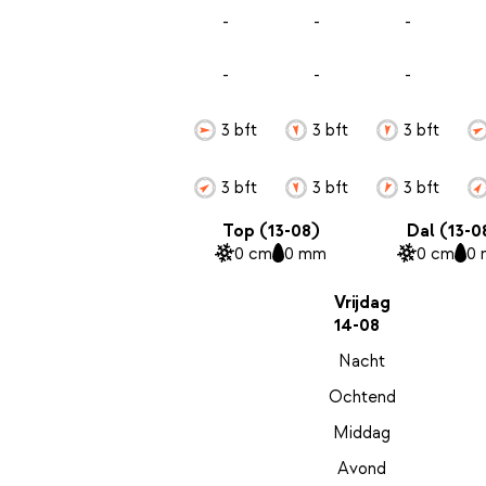
-
-
-
-
-
-
3 bft
3 bft
3 bft
3 bft
3 bft
3 bft
Top (13-08)
Dal (13-0
0 cm
0 mm
0 cm
0
Vrijdag
14-08
Nacht
Ochtend
Middag
Avond