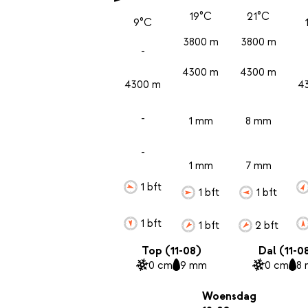
19°C
21°C
9°C
3800 m
3800 m
-
4300 m
4300 m
4300 m
4
-
1 mm
8 mm
-
1 mm
7 mm
1 bft
1 bft
1 bft
1 bft
1 bft
2 bft
Top (11-08)
Dal (11-0
0 cm
9 mm
0 cm
8
Woensdag