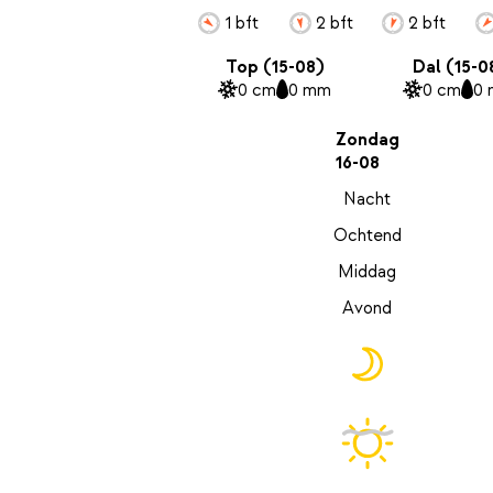
1 bft
2 bft
2 bft
Top (15-08)
Dal (15-0
0 cm
0 mm
0 cm
0
Zondag
16-08
Nacht
Ochtend
Middag
Avond