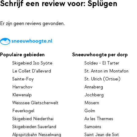
Schrijf een review voor: Splügen
Er zijn geen reviews gevonden.
Populaire gebieden
Sneeuwhoogte per dorp
Skigebied Iso Syöte
Soldeu - El Tarter
Le Collet D'allevard
St. Anton im Montafon
Sainte-Foy
St. Ulrich (Ortisei)
Harrachov
Annaberg
Klewenalp
Jochberg
Weisssee Gletscherwelt
Mösern
Feuerkogel
Golm
Skigebied Niederthai
Ax les Thermes
Skigebieden Sauerland
Samoëns
Alpspitzbahn Nesselwang
Saint Jean de Sixt