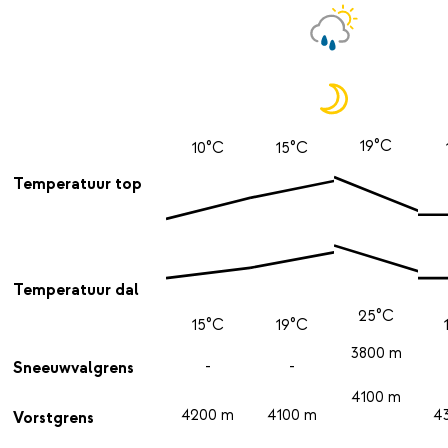
19°C
10°C
15°C
Temperatuur top
Temperatuur dal
25°C
15°C
19°C
3800 m
-
-
Sneeuwvalgrens
4100 m
4200 m
4100 m
4
Vorstgrens