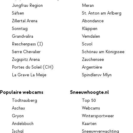
Jungfrau Region
Meran
Säfsen
St. Anton am Arlberg
Zillertal Arena
Abondance
Sonntag
Kläppen
Grandvalira
Vemdalen
Reschenpass (I)
Scuol
Serre Chevalier
Schönau am Königssee
Zugspitz Arena
Zauchensee
Portes du Soleil (CH)
Argentière
La Grave La Meije
Spindleruv Mlyn
Populaire webcams
Sneeuwhoogte.nl
Todtnauberg
Top 50
Aschau
Webcams
Gryon
Wintersportweer
Andelsbuch
Kaarten
Ischgl
Sneeuwverwachting