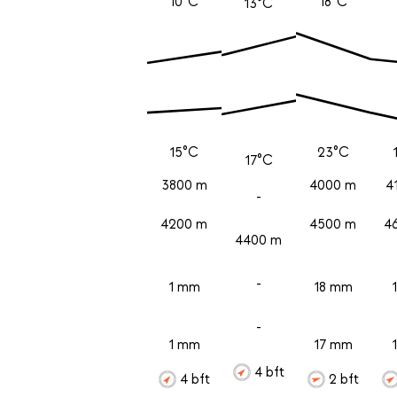
10°C
18°C
13°C
15°C
23°C
17°C
3800 m
4000 m
4
-
4200 m
4500 m
4
4400 m
-
1 mm
18 mm
-
1 mm
17 mm
4 bft
4 bft
2 bft