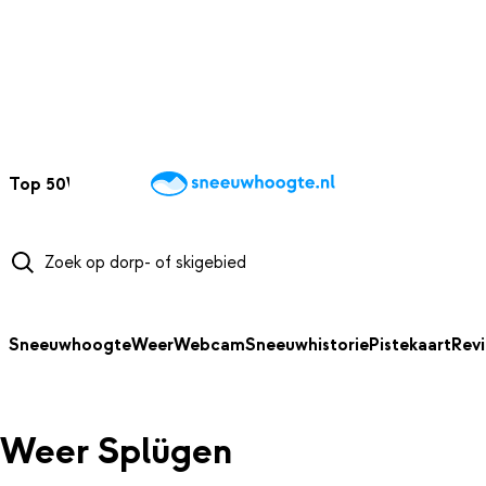
NAAR HOOFDINHOUD
Top 50
Webcams
Wintersportweer
Kaarten
Sneeuwverwacht
Sneeuwhoogte
Weer
Webcam
Sneeuwhistorie
Pistekaart
Rev
Weer Splügen