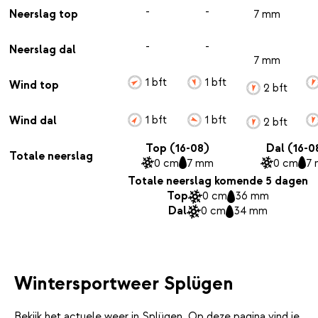
-
-
Neerslag top
7 mm
-
-
Neerslag dal
7 mm
1 bft
1 bft
Wind top
2 bft
1 bft
1 bft
Wind dal
2 bft
Top (16-08)
Dal (16-0
Totale neerslag
0 cm
7 mm
0 cm
7
Totale neerslag komende 5 dagen
Top
0 cm
36 mm
Dal
0 cm
34 mm
Wintersportweer Splügen
Bekijk het actuele weer in Splügen. Op deze pagina vind je