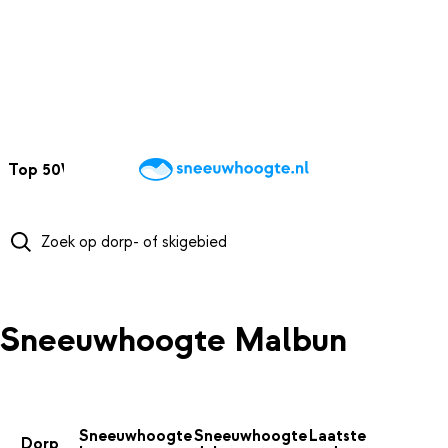
NAAR HOOFDINHOUD
Top 50
Webcams
Wintersportweer
Kaarten
Sneeuwverwacht
Sneeuwhoogte Malbun
Sneeuwhoogte
Sneeuwhoogte
Laatste
Dorp