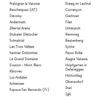
Pralognan la Vanoise
Steeg im Lechtal
Reschenpass (AT)
Corrençon
Dévoluy
Gerlitzen
Andermatt
Filet
Zillertal Arena
Unterjoch
Stubaier Gletscher
Rennweg
Schnalstal
Beatenberg
Les Trois Vallées
Syöte
Sextner Dolomiten
Passo Rolle
Le Grand Domaine
Alagna Valsesia
Evasion - Mont Blanc
Hopfgarten in
Defereggen
Klínovec
Hüttschlag
Luz Ardiden
Oberaudorf
Achensee
Inari
Espace San Bernardo (Fr)
Igls