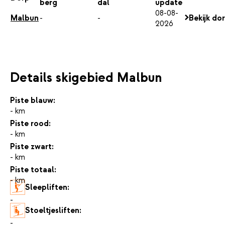
berg
dal
update
08-08-
Malbun
-
-
Bekijk do
2026
Details skigebied Malbun
Piste blauw:
- km
Piste rood:
- km
Piste zwart:
- km
Piste totaal:
- km
Sleepliften:
-
Stoeltjesliften:
-