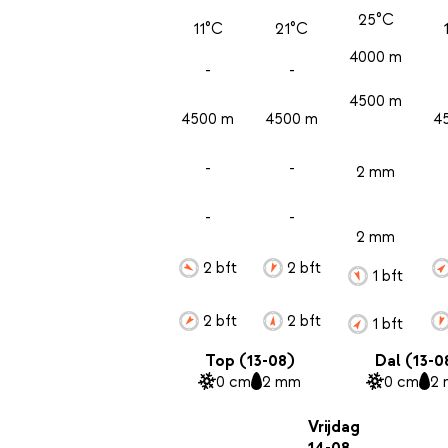
25°C
11°C
21°C
4000 m
-
-
4500 m
4500 m
4500 m
4
-
-
2 mm
-
-
2 mm
2 bft
2 bft
1 bft
2 bft
2 bft
1 bft
Top (13-08)
Dal (13-0
0 cm
2 mm
0 cm
2
Vrijdag