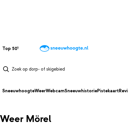
NAAR HOOFDINHOUD
Top 50
Webcams
Wintersportweer
Kaarten
Sneeuwverwacht
Sneeuwhoogte
Weer
Webcam
Sneeuwhistorie
Pistekaart
Rev
Weer Mörel