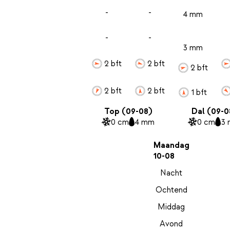
-
-
4 mm
-
-
3 mm
2 bft
2 bft
2 bft
2 bft
2 bft
1 bft
Top (09-08)
Dal (09-0
0 cm
4 mm
0 cm
3
Maandag
10-08
Nacht
Ochtend
Middag
Avond