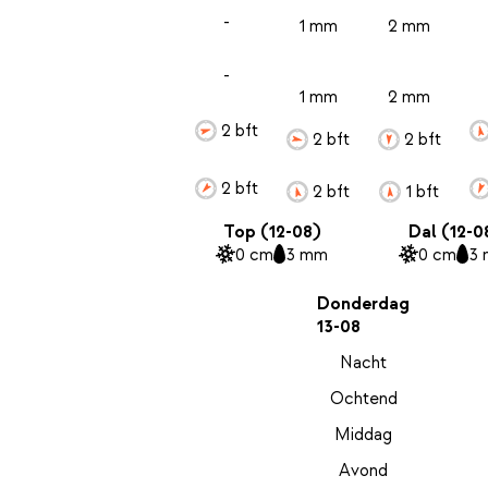
-
1 mm
2 mm
-
1 mm
2 mm
2 bft
2 bft
2 bft
2 bft
2 bft
1 bft
Top (12-08)
Dal (12-0
0 cm
3 mm
0 cm
3
Donderdag
13-08
Nacht
Ochtend
Middag
Avond