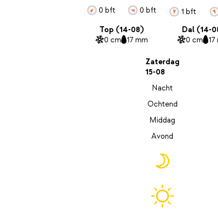
0 bft
0 bft
1 bft
Top (14-08)
Dal (14-0
0 cm
17 mm
0 cm
17
Zaterdag
15-08
Nacht
Ochtend
Middag
Avond