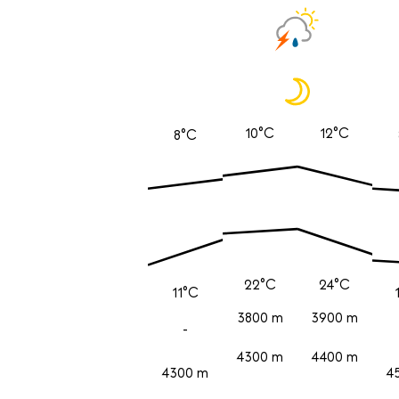
10°C
12°C
8°C
22°C
24°C
11°C
3800 m
3900 m
-
4300 m
4400 m
4300 m
4