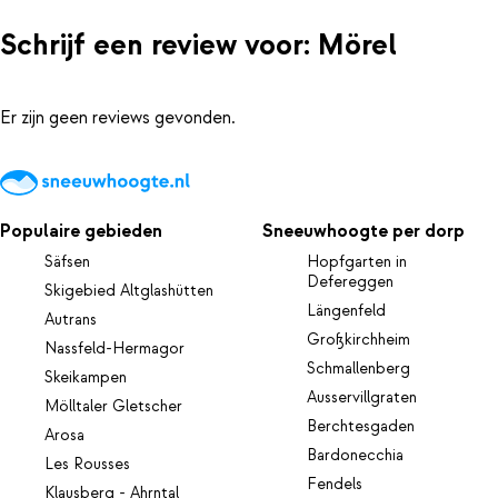
Schrijf een review voor: Mörel
Er zijn geen reviews gevonden.
Populaire gebieden
Sneeuwhoogte per dorp
Säfsen
Hopfgarten in
Defereggen
Skigebied Altglashütten
Längenfeld
Autrans
Großkirchheim
Nassfeld-Hermagor
Schmallenberg
Skeikampen
Ausservillgraten
Mölltaler Gletscher
Berchtesgaden
Arosa
Bardonecchia
Les Rousses
Fendels
Klausberg - Ahrntal