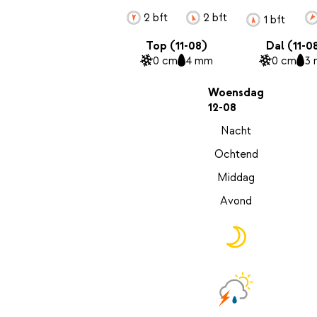
2 bft
2 bft
1 bft
Top (11-08)
Dal (11-0
0 cm
4 mm
0 cm
3
Woensdag
12-08
Nacht
Ochtend
Middag
Avond