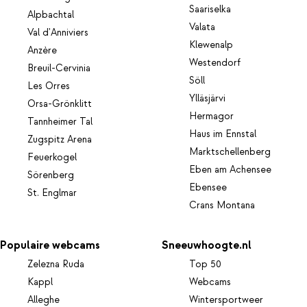
Saariselka
Alpbachtal
Valata
Val d'Anniviers
Klewenalp
Anzère
Westendorf
Breuil-Cervinia
Söll
Les Orres
Ylläsjärvi
Orsa-Grönklitt
Hermagor
Tannheimer Tal
Haus im Ennstal
Zugspitz Arena
Marktschellenberg
Feuerkogel
Eben am Achensee
Sörenberg
Ebensee
St. Englmar
Crans Montana
Populaire webcams
Sneeuwhoogte.nl
Zelezna Ruda
Top 50
Kappl
Webcams
Alleghe
Wintersportweer