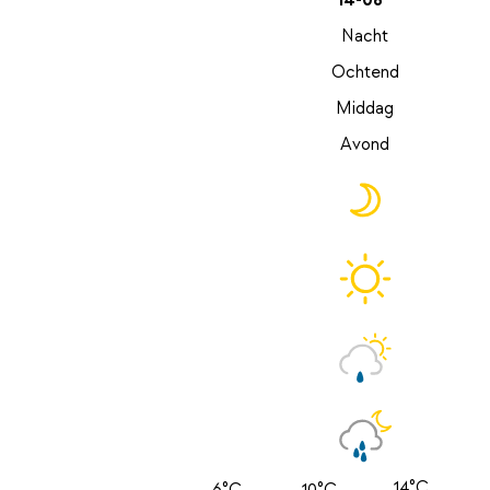
14-08
Nacht
Ochtend
Middag
Avond
14°C
6°C
10°C