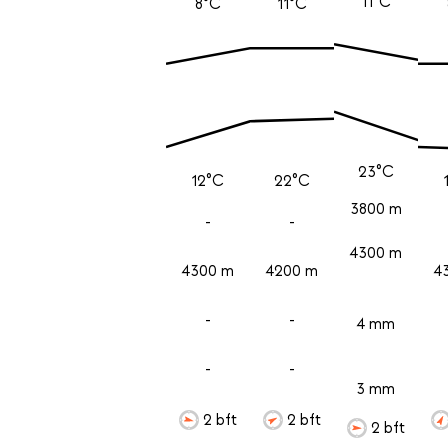
11°C
8°C
11°C
23°C
12°C
22°C
3800 m
-
-
4300 m
4300 m
4200 m
4
-
-
4 mm
-
-
3 mm
2 bft
2 bft
2 bft