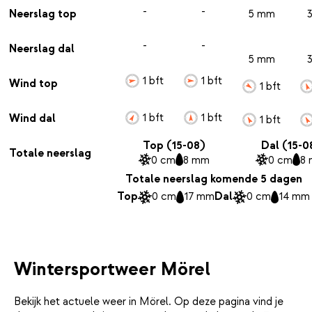
-
-
Neerslag top
5 mm
-
-
Neerslag dal
5 mm
1 bft
1 bft
Wind top
1 bft
1 bft
1 bft
Wind dal
1 bft
Top (15-08)
Dal (15-0
Totale neerslag
0 cm
8 mm
0 cm
8
Totale neerslag komende 5 dagen
Top
0 cm
17 mm
Dal
0 cm
14 mm
Wintersportweer Mörel
Bekijk het actuele weer in Mörel. Op deze pagina vind je