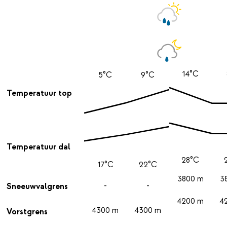
14°C
5°C
9°C
Temperatuur top
Temperatuur dal
28°C
17°C
22°C
3800 m
3
-
-
Sneeuwvalgrens
4200 m
4
4300 m
4300 m
Vorstgrens