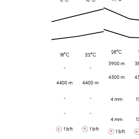
28°C
18°C
22°C
3900 m
3
-
-
4300 m
4
4400 m
4400 m
-
-
4 mm
1
-
-
4 mm
1
1 bft
1 bft
1 bft