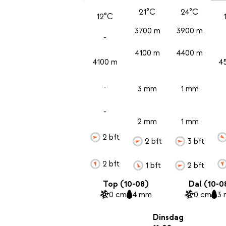
21°C
24°C
12°C
3700 m
3900 m
-
4100 m
4400 m
4100 m
4
-
3 mm
1 mm
-
2 mm
1 mm
2 bft
2 bft
3 bft
2 bft
1 bft
2 bft
Top (10-08)
Dal (10-0
0 cm
4 mm
0 cm
3
Dinsdag