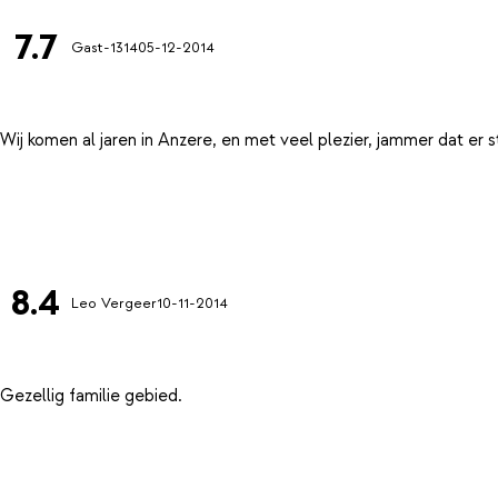
7.7
Gast-1314
05-12-2014
Wij komen al jaren in Anzere, en met veel plezier, jammer dat e
8.4
Leo Vergeer
10-11-2014