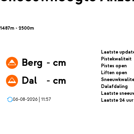
1487m - 2500m
Laatste updat
Pistekwaliteit
Berg
- cm
Pistes open
Liften open
Dal
- cm
Sneeuwkwalite
Dalafdaling
Laatste sneeu
06-08-2026 | 11:57
Laatste 24 uur