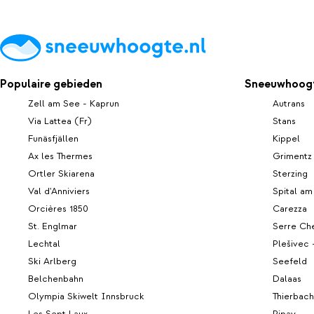
Populaire gebieden
Sneeuwhoogt
Zell am See - Kaprun
Autrans
Via Lattea (Fr)
Stans
Funäsfjällen
Kippel
Ax les Thermes
Grimentz
Ortler Skiarena
Sterzing
Val d'Anniviers
Spital a
Orcières 1850
Carezza
St. Englmar
Serre Che
Lechtal
Plešivec
Ski Arlberg
Seefeld
Belchenbahn
Dalaas
Olympia Skiwelt Innsbruck
Thierbach
Les Sept Laux
Pipay