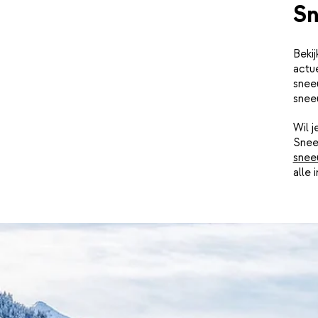
Sn
Beki
actu
snee
snee
Wil 
Snee
snee
alle 