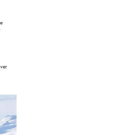
de
e
,
over