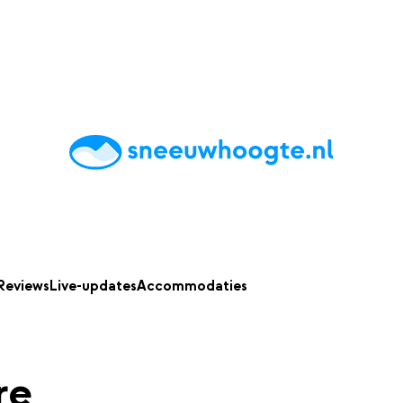
chting
Accommodaties
Tips
Reviews
Live updates
App
Reviews
Live-updates
Accommodaties
re