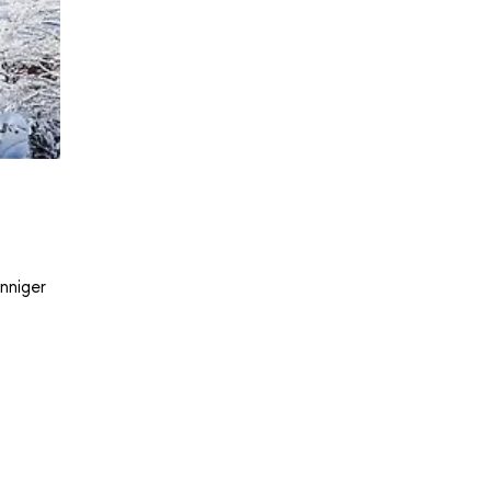
nniger