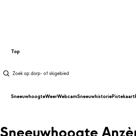
NAAR HOOFDINHOUD
Top 50
Webcams
Wintersportweer
Kaarten
Sneeuwverwa
Sneeuwhoogte
Weer
Webcam
Sneeuwhistorie
Pistekaart
Sneeuwhoogte Anzè