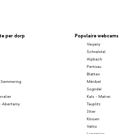
e per dorp
Populaire webcams
Vaujany
Schnalstal
Alpbach
Pertisau
Blatten
m Semmering
Méribel
Sogndal
valier
Kals - Matrei
 - Abertamy
Tauplitz
Itter
Kössen
Vattiz
Lenggries