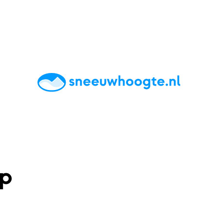
chting
Accommodaties
Tips
Reviews
Live updates
App
lp