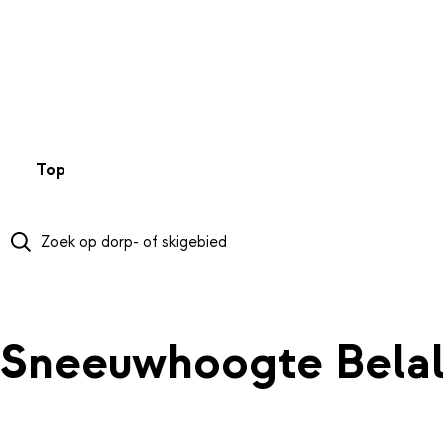
NAAR HOOFDINHOUD
Top 50
Webcams
Wintersportweer
Kaarten
Sneeuwverwa
Sneeuwhoogte Bela