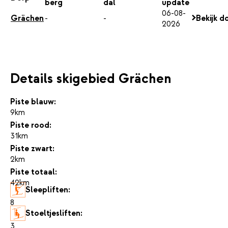
berg
dal
update
06-08-
Grächen
-
-
Bekijk d
2026
Details skigebied Grächen
Piste blauw:
9km
Piste rood:
31km
Piste zwart:
2km
Piste totaal:
42km
Sleepliften:
8
Stoeltjesliften:
3