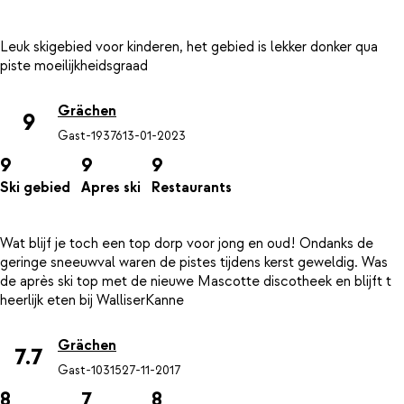
Leuk skigebied voor kinderen, het gebied is lekker donker qua
Grächen
9
Gast-19376
13-01-2023
9
9
9
Ski gebied
Apres ski
Restaurants
Wat blijf je toch een top dorp voor jong en oud! Ondanks de
geringe sneeuwval waren de pistes tijdens kerst geweldig. Was
de après ski top met de nieuwe Mascotte discotheek en blijft t
Grächen
7.7
Gast-10315
27-11-2017
8
7
8