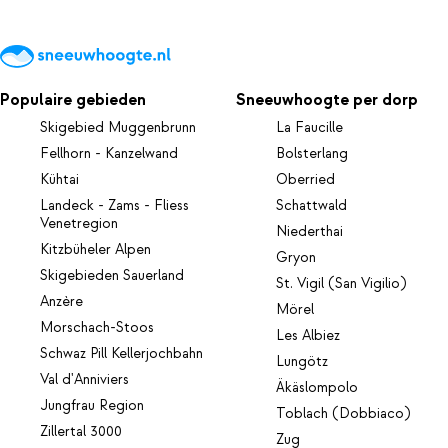
Populaire gebieden
Sneeuwhoogte per dorp
Skigebied Muggenbrunn
La Faucille
Fellhorn - Kanzelwand
Bolsterlang
Kühtai
Oberried
Landeck - Zams - Fliess
Schattwald
Venetregion
Niederthai
Kitzbüheler Alpen
Gryon
Skigebieden Sauerland
St. Vigil (San Vigilio)
Anzère
Mörel
Morschach-Stoos
Les Albiez
Schwaz Pill Kellerjochbahn
Lungötz
Val d'Anniviers
Äkäslompolo
Jungfrau Region
Toblach (Dobbiaco)
Zillertal 3000
Zug