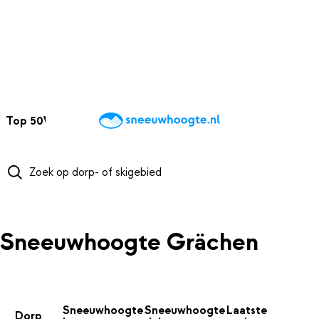
NAAR HOOFDINHOUD
Top 50
Webcams
Wintersportweer
Kaarten
Sneeuwverwacht
Sneeuwhoogte Grächen
Sneeuwhoogte
Sneeuwhoogte
Laatste
Dorp