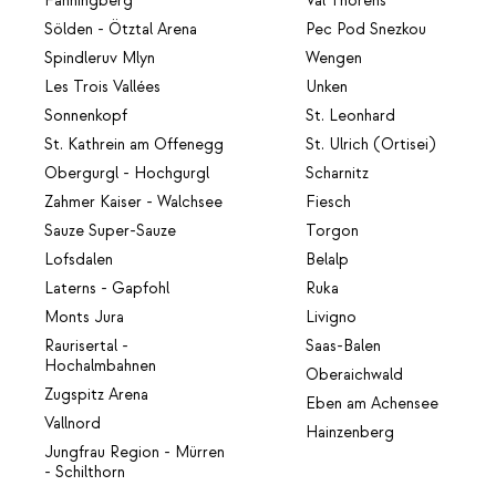
Fanningberg
Val Thorens
Sölden - Ötztal Arena
Pec Pod Snezkou
Spindleruv Mlyn
Wengen
Les Trois Vallées
Unken
Sonnenkopf
St. Leonhard
St. Kathrein am Offenegg
St. Ulrich (Ortisei)
Obergurgl - Hochgurgl
Scharnitz
Zahmer Kaiser - Walchsee
Fiesch
Sauze Super-Sauze
Torgon
Lofsdalen
Belalp
Laterns - Gapfohl
Ruka
Monts Jura
Livigno
Raurisertal -
Saas-Balen
Hochalmbahnen
Oberaichwald
Zugspitz Arena
Eben am Achensee
Vallnord
Hainzenberg
Jungfrau Region - Mürren
- Schilthorn