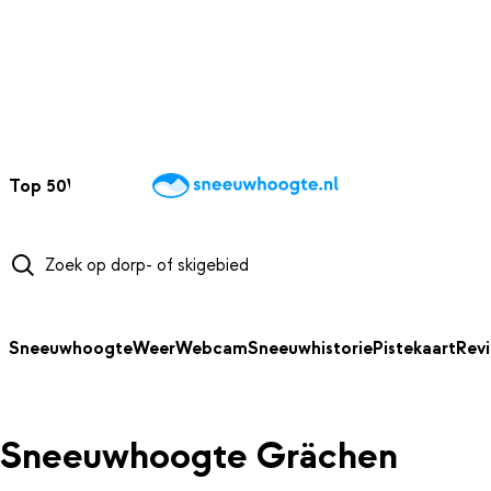
NAAR HOOFDINHOUD
Top 50
Webcams
Wintersportweer
Kaarten
Sneeuwverwacht
Sneeuwhoogte
Weer
Webcam
Sneeuwhistorie
Pistekaart
Rev
Sneeuwhoogte Grächen