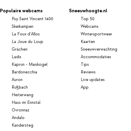
Populaire webcams
Sneeuwhoogte.nl
Puy Saint Vincent 1400
Top 50
Skeikampen
Webcams
La Foux d'Allos
Wintersportweer
La Joue du Loup
Kaarten
Grächen
Sneeuwverwachting
Ladis
Accommodaties
Kaprun - Maiskogel
Tips
Bardonecchia
Reviews
Auron
Live updates
Rußbach
App
Heiterwang
Haus im Ennstal
Ovronnaz
Andalo
Kandersteg