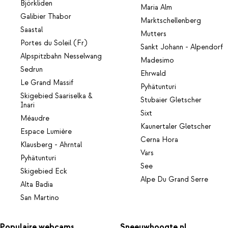
Björkliden
Maria Alm
Galibier Thabor
Marktschellenberg
Saastal
Mutters
Portes du Soleil (Fr)
Sankt Johann - Alpendorf
Alpspitzbahn Nesselwang
Madesimo
Sedrun
Ehrwald
Le Grand Massif
Pyhätunturi
Skigebied Saariselka &
Stubaier Gletscher
Inari
Sixt
Méaudre
Kaunertaler Gletscher
Espace Lumière
Cerna Hora
Klausberg - Ahrntal
Vars
Pyhätunturi
See
Skigebied Eck
Alpe Du Grand Serre
Alta Badia
San Martino
Populaire webcams
Sneeuwhoogte.nl