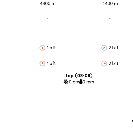
4400 m
4400 m
-
-
-
-
1 bft
2 bft
1 bft
2 bft
Top (08-08)
0 cm
0 mm