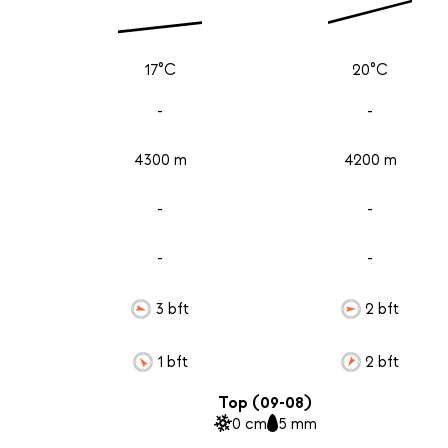
17°C
20°C
-
-
4300 m
4200 m
-
-
-
-
3 bft
2 bft
1 bft
2 bft
Top (09-08)
0 cm
5 mm