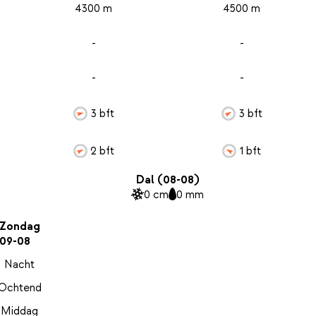
4300 m
4500 m
-
-
-
-
3 bft
3 bft
2 bft
1 bft
Dal (08-08)
0 cm
0 mm
Zondag
09-08
Nacht
Ochtend
Middag