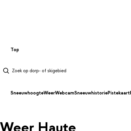
NAAR HOOFDINHOUD
Top 50
Webcams
Wintersportweer
Kaarten
Sneeuwverwa
Sneeuwhoogte
Weer
Webcam
Sneeuwhistorie
Pistekaart
Weer Haute