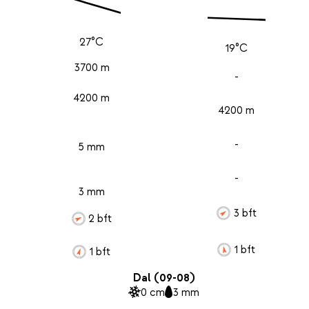
27°C
19°C
3700 m
-
4200 m
4200 m
-
5 mm
-
3 mm
3 bft
2 bft
1 bft
1 bft
Dal (09-08)
0 cm
3 mm