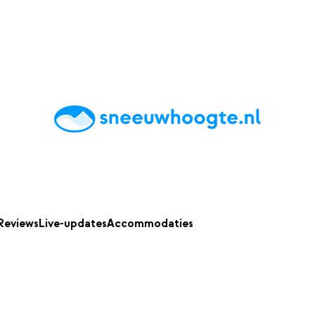
chting
Accommodaties
Tips
Reviews
Live updates
App
Reviews
Live-updates
Accommodaties