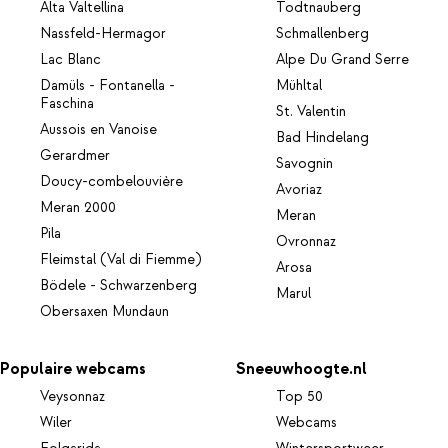
Alta Valtellina
Todtnauberg
Nassfeld-Hermagor
Schmallenberg
Lac Blanc
Alpe Du Grand Serre
Damüls - Fontanella -
Mühltal
Faschina
St. Valentin
Aussois en Vanoise
Bad Hindelang
Gerardmer
Savognin
Doucy-combelouvière
Avoriaz
Meran 2000
Meran
Pila
Ovronnaz
Fleimstal (Val di Fiemme)
Arosa
Bödele - Schwarzenberg
Marul
Obersaxen Mundaun
Populaire webcams
Sneeuwhoogte.nl
Veysonnaz
Top 50
Wiler
Webcams