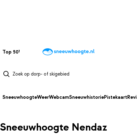
NAAR HOOFDINHOUD
Top 50
Webcams
Wintersportweer
Kaarten
Sneeuwverwacht
Sneeuwhoogte
Weer
Webcam
Sneeuwhistorie
Pistekaart
Rev
Sneeuwhoogte Nendaz