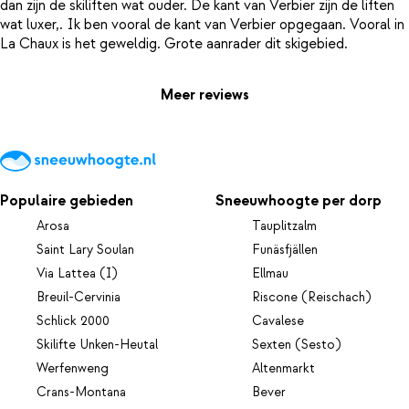
dan zijn de skiliften wat ouder. De kant van Verbier zijn de liften
wat luxer,. Ik ben vooral de kant van Verbier opgegaan. Vooral in
Meer reviews
Populaire gebieden
Sneeuwhoogte per dorp
Arosa
Tauplitzalm
Saint Lary Soulan
Funäsfjällen
Via Lattea (I)
Ellmau
Breuil-Cervinia
Riscone (Reischach)
Schlick 2000
Cavalese
Skilifte Unken-Heutal
Sexten (Sesto)
Werfenweng
Altenmarkt
Crans-Montana
Bever