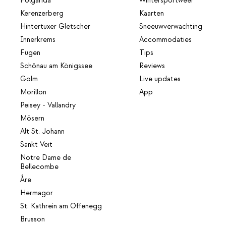
Folgarida
Wintersportweer
Kerenzerberg
Kaarten
Hintertuxer Gletscher
Sneeuwverwachting
Innerkrems
Accommodaties
Fügen
Tips
Schönau am Königssee
Reviews
Golm
Live updates
Morillon
App
Peisey - Vallandry
Mösern
Alt St. Johann
Sankt Veit
Notre Dame de
Bellecombe
Åre
Hermagor
St. Kathrein am Offenegg
Brusson