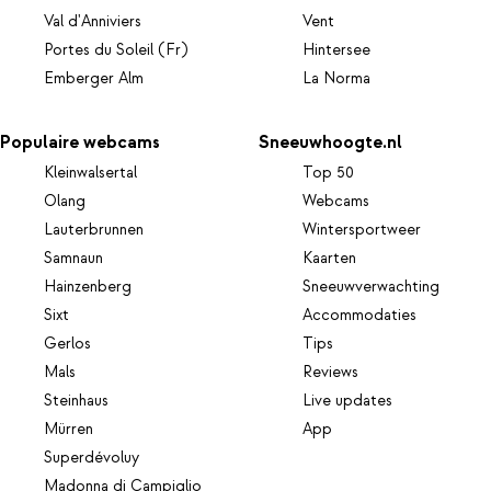
Val d'Anniviers
Vent
Portes du Soleil (Fr)
Hintersee
Emberger Alm
La Norma
Populaire webcams
Sneeuwhoogte.nl
Kleinwalsertal
Top 50
Olang
Webcams
Lauterbrunnen
Wintersportweer
Samnaun
Kaarten
Hainzenberg
Sneeuwverwachting
Sixt
Accommodaties
Gerlos
Tips
Mals
Reviews
Steinhaus
Live updates
Mürren
App
Superdévoluy
Madonna di Campiglio