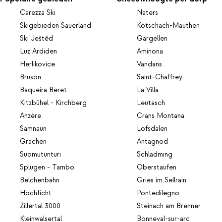
Carezza Ski
Naters
Skigebieden Sauerland
Kötschach-Mauthen
Ski Ještěd
Gargellen
Luz Ardiden
Aminona
Herlikovice
Vandans
Bruson
Saint-Chaffrey
Baqueira Beret
La Villa
Kitzbühel - Kirchberg
Leutasch
Anzère
Crans Montana
Samnaun
Lofsdalen
Grächen
Antagnod
Suomutunturi
Schladming
Splügen - Tambo
Oberstaufen
Belchenbahn
Gries im Sellrain
Hochficht
Pontedilegno
Zillertal 3000
Steinach am Brenner
Kleinwalsertal
Bonneval-sur-arc