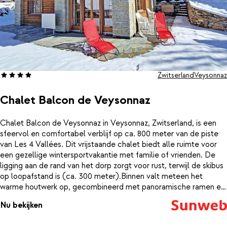
Zwitserland
Veysonnaz
Chalet Balcon de Veysonnaz
Chalet Balcon de Veysonnaz in Veysonnaz, Zwitserland, is een
sfeervol en comfortabel verblijf op ca. 800 meter van de piste
van Les 4 Vallées. Dit vrijstaande chalet biedt alle ruimte voor
een gezellige wintersportvakantie met familie of vrienden. De
ligging aan de rand van het dorp zorgt voor rust, terwijl de skibus
op loopafstand is (ca. 300 meter).Binnen valt meteen het
warme houtwerk op, gecombineerd met panoramische ramen en
een knusse zithoek met open haard. De gezellige woonkamer
Nu bekijken
gaat over in een ruime eetkamer en een volledig uitgeruste
keuken, inclusief Nespresso-apparaat en fondue- en raclette-