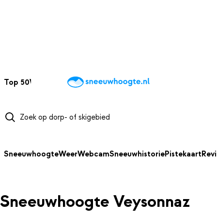
NAAR HOOFDINHOUD
Top 50
Webcams
Wintersportweer
Kaarten
Sneeuwverwacht
Sneeuwhoogte
Weer
Webcam
Sneeuwhistorie
Pistekaart
Rev
Sneeuwhoogte Veysonnaz