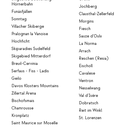
Hörnerbahn
Jochberg
Funäsfjällen
Clausthal-Zellerfeld
Sonntag
Morgins
Villacher Skiberge
Fiesch
Pralognan la Vanoise
Sauze d’Oulx
Hochficht
La Norma
Skiparadies Sudelfeld
Arrach
Skigebied Mitterdorf
Reschen (Resia)
Breuil-Cervinia
Eischoll
Serfaus - Fiss - Ladis
Cavalese
Geilo
Ventron
Davos Klosters Mountains
Nesselwang
Zillertal Arena
Val d'Isère
Bischofsmais
Dobratsch
Chamrousse
Reit im Winkl
Kronplatz
St. Lorenzen
Saint Maurice sur Moselle