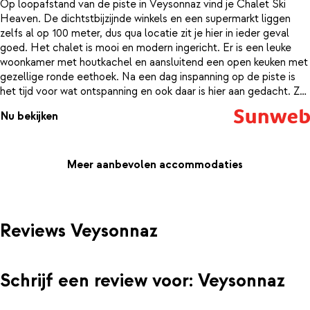
Op loopafstand van de piste in Veysonnaz vind je Chalet Ski
Heaven. De dichtstbijzijnde winkels en een supermarkt liggen
zelfs al op 100 meter, dus qua locatie zit je hier in ieder geval
goed. Het chalet is mooi en modern ingericht. Er is een leuke
woonkamer met houtkachel en aansluitend een open keuken met
gezellige ronde eethoek. Na een dag inspanning op de piste is
het tijd voor wat ontspanning en ook daar is hier aan gedacht. Zo
kun je namelijk gratis gebruik maken van de jacuzzi en sauna van
Nu bekijken
het chalet. Dat is nog eens fijn thuiskomen. En op de heerlijke,
grote boxspring bedden val je daarna ook zo in slaap.
Meer aanbevolen accommodaties
Reviews Veysonnaz
Schrijf een review voor: Veysonnaz