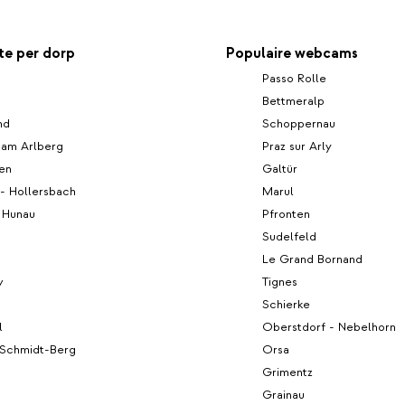
e per dorp
Populaire webcams
Passo Rolle
Bettmeralp
nd
Schoppernau
 am Arlberg
Praz sur Arly
len
Galtür
l - Hollersbach
Marul
 Hunau
Pfronten
Sudelfeld
Le Grand Bornand
v
Tignes
Schierke
l
Oberstdorf - Nebelhorn
-Schmidt-Berg
Orsa
Grimentz
Grainau