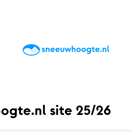
chting
Accommodaties
Tips
Reviews
Live updates
App
ogte.nl site 25/26