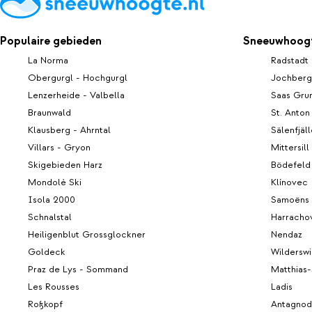
Populaire gebieden
Sneeuwhoogt
La Norma
Radstadt
Obergurgl - Hochgurgl
Jochberg
Lenzerheide - Valbella
Saas Gru
Braunwald
St. Anton
Klausberg - Ahrntal
Sälenfjäl
Villars - Gryon
Mittersil
Skigebieden Harz
Bödefeld
Mondolè Ski
Klínovec
Isola 2000
Samoëns
Schnalstal
Harracho
Heiligenblut Grossglockner
Nendaz
Goldeck
Wilderswi
Praz de Lys - Sommand
Matthias
Les Rousses
Ladis
Roßkopf
Antagnod