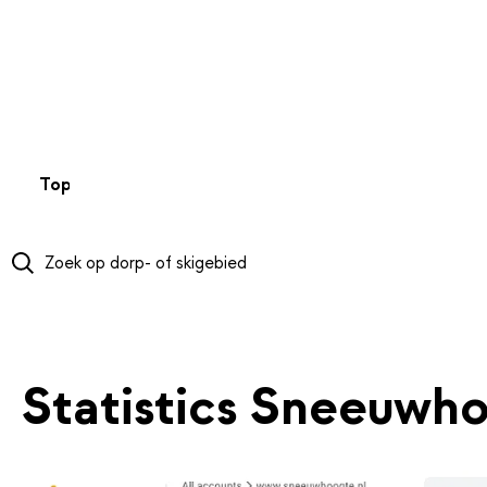
NAAR HOOFDINHOUD
Top 50
Webcams
Wintersportweer
Kaarten
Sneeuwverwa
Statistics Sneeuwho