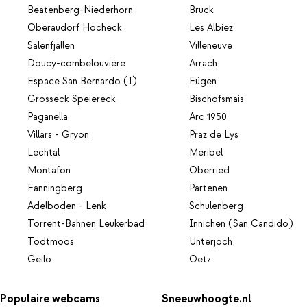
Beatenberg-Niederhorn
Bruck
Oberaudorf Hocheck
Les Albiez
Sälenfjällen
Villeneuve
Doucy-combelouvière
Arrach
Espace San Bernardo (I)
Fügen
Grosseck Speiereck
Bischofsmais
Paganella
Arc 1950
Villars - Gryon
Praz de Lys
Lechtal
Méribel
Montafon
Oberried
Fanningberg
Partenen
Adelboden - Lenk
Schulenberg
Torrent-Bahnen Leukerbad
Innichen (San Candido)
Todtmoos
Unterjoch
Geilo
Oetz
Populaire webcams
Sneeuwhoogte.nl