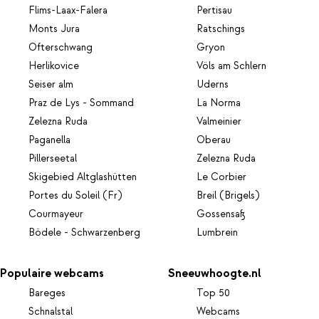
Flims-Laax-Falera
Pertisau
Monts Jura
Ratschings
Ofterschwang
Gryon
Herlikovice
Völs am Schlern
Seiser alm
Uderns
Praz de Lys - Sommand
La Norma
Zelezna Ruda
Valmeinier
Paganella
Oberau
Pillerseetal
Zelezna Ruda
Skigebied Altglashütten
Le Corbier
Portes du Soleil (Fr)
Breil (Brigels)
Courmayeur
Gossensaß
Bödele - Schwarzenberg
Lumbrein
Populaire webcams
Sneeuwhoogte.nl
Bareges
Top 50
Schnalstal
Webcams