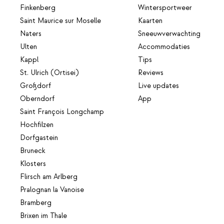
Finkenberg
Wintersportweer
Saint Maurice sur Moselle
Kaarten
Naters
Sneeuwverwachting
Ulten
Accommodaties
Kappl
Tips
St. Ulrich (Ortisei)
Reviews
Großdorf
Live updates
Oberndorf
App
Saint François Longchamp
Hochfilzen
Dorfgastein
Bruneck
Klosters
Flirsch am Arlberg
Pralognan la Vanoise
Bramberg
Brixen im Thale