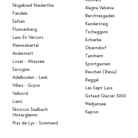
Skigebied Niederthai
Alagna Valsesia
Fendels
Berchtesgaden
Säfsen
Kandersteg
Flumserberg
Tschagguns
Lans En Vercors
Schierke
Kleinwalsertal
Oberndorf
Andermatt
Tannheim
Loser - Altausee
Sportgastein
Savognin
Reschen (Resia)
Adelboden - Lenk
Raggal
Villars - Gryon
Les Sept Laux
Vallnord
Gstaad Glacier 3000
Lienz
Weißensee
Skicircus Saalbach
Kaprun
Hinterglemm
Praz de Lys - Sommand