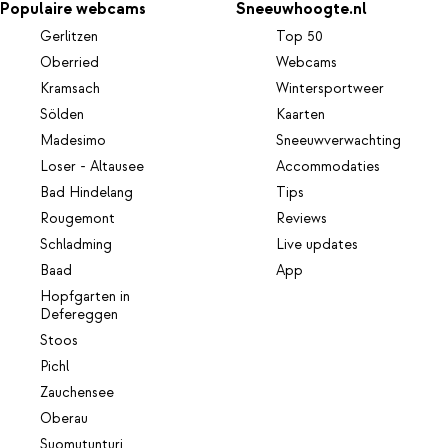
Populaire webcams
Sneeuwhoogte.nl
Gerlitzen
Top 50
Oberried
Webcams
Kramsach
Wintersportweer
Sölden
Kaarten
Madesimo
Sneeuwverwachting
Loser - Altausee
Accommodaties
Bad Hindelang
Tips
Rougemont
Reviews
Schladming
Live updates
Baad
App
Hopfgarten in
Defereggen
Stoos
Pichl
Zauchensee
Oberau
Suomutunturi