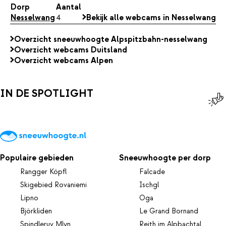
Dorp
Aantal
Nesselwang
4
Bekijk alle webcams in Nesselwang
Overzicht sneeuwhoogte Alpspitzbahn-nesselwang
Overzicht webcams Duitsland
Overzicht webcams Alpen
IN DE SPOTLIGHT
Populaire gebieden
Sneeuwhoogte per dorp
Rangger Köpfl
Falcade
Skigebied Rovaniemi
Ischgl
Lipno
Oga
Björkliden
Le Grand Bornand
Spindleruv Mlyn
Reith im Alpbachtal