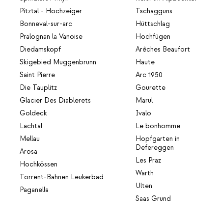
Pitztal - Hochzeiger
Tschagguns
Bonneval-sur-arc
Hüttschlag
Pralognan la Vanoise
Hochfügen
Diedamskopf
Arêches Beaufort
Skigebied Muggenbrunn
Haute
Saint Pierre
Arc 1950
Die Tauplitz
Gourette
Glacier Des Diablerets
Marul
Goldeck
Ivalo
Lachtal
Le bonhomme
Mellau
Hopfgarten in
Defereggen
Arosa
Les Praz
Hochkössen
Warth
Torrent-Bahnen Leukerbad
Ulten
Paganella
Saas Grund