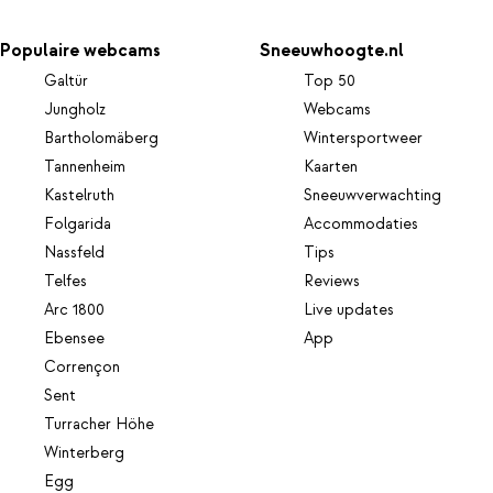
Populaire webcams
Sneeuwhoogte.nl
Galtür
Top 50
Jungholz
Webcams
Bartholomäberg
Wintersportweer
Tannenheim
Kaarten
Kastelruth
Sneeuwverwachting
Folgarida
Accommodaties
Nassfeld
Tips
Telfes
Reviews
Arc 1800
Live updates
Ebensee
App
Corrençon
Sent
Turracher Höhe
Winterberg
Egg