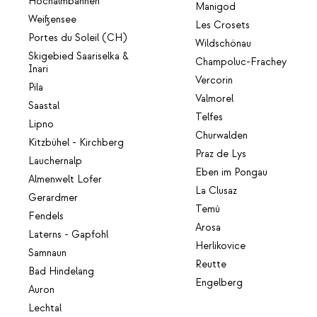
Hochalmbahnen
Manigod
Weißensee
Les Crosets
Portes du Soleil (CH)
Wildschönau
Skigebied Saariselka &
Champoluc-Frachey
Inari
Vercorin
Pila
Valmorel
Saastal
Telfes
Lipno
Churwalden
Kitzbühel - Kirchberg
Praz de Lys
Lauchernalp
Eben im Pongau
Almenwelt Lofer
La Clusaz
Gerardmer
Temù
Fendels
Arosa
Laterns - Gapfohl
Herlikovice
Samnaun
Reutte
Bad Hindelang
Engelberg
Auron
Lechtal