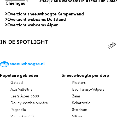
2
Bekijk alle webcams in Aschau im Chi
Chiemgau
Overzicht sneeuwhoogte Kampenwand
Overzicht webcams Duitsland
Overzicht webcams Alpen
IN DE SPOTLIGHT
Populaire gebieden
Sneeuwhoogte per dorp
Gstaad
Klosters
Alta Valtellina
Bad Tarasp-Vulpera
Les 2 Alpes 3600
Zams
Doucy-combelouvière
Schattwald
Paganella
Steinhaus
Via Lattea (I)
Vilters