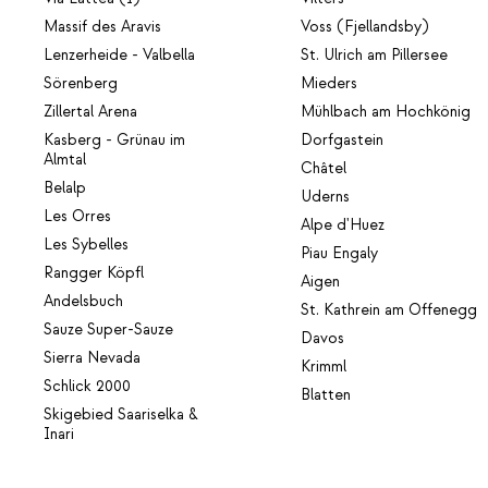
Massif des Aravis
Voss (Fjellandsby)
Lenzerheide - Valbella
St. Ulrich am Pillersee
Sörenberg
Mieders
Zillertal Arena
Mühlbach am Hochkönig
Kasberg - Grünau im
Dorfgastein
Almtal
Châtel
Belalp
Uderns
Les Orres
Alpe d'Huez
Les Sybelles
Piau Engaly
Rangger Köpfl
Aigen
Andelsbuch
St. Kathrein am Offenegg
Sauze Super-Sauze
Davos
Sierra Nevada
Krimml
Schlick 2000
Blatten
Skigebied Saariselka &
Inari