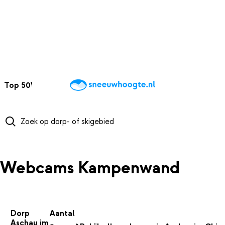
NAAR HOOFDINHOUD
Top 50
Webcams
Wintersportweer
Kaarten
Sneeuwverwacht
Webcams Kampenwand
Dorp
Aantal
Aschau im