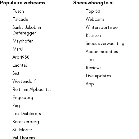
Populaire webcams
Sneeuwhoogte.nl
Fusch
Top 50
Falcade
Webcams
Sankt Jakob in
Wintersportweer
Defereggen
Kaarten
Mayrhofen
Sneeuwverwachting
Marul
Accommodaties
Arc 1950
Tips
Lachtal
Reviews
Sixt
Live updates
Westendorf
App
Reith im Alpbachtal
Engelberg
Zug
Les Diablerets
Kerenzerberg
St. Moritz
Val Thorens