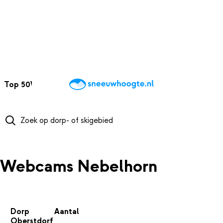
NAAR HOOFDINHOUD
Top 50
Webcams
Wintersportweer
Kaarten
Sneeuwverwacht
Webcams Nebelhorn
Dorp
Aantal
Oberstdorf