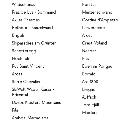
Wildschönau
Forstau
Praz de Lys - Sommand
Menzenschwand
Ax les Thermes
Cortina d'Ampezzo
Fellhorn - Kanzelwand
Lenzerheide
Brigels
Arosa
Skiparadies am Grünten
Crest-Voland
Schetteregg
Nendaz
Hochficht
Fiss
Puy Saint Vincent
Eben im Pongau
Arosa
Bormio
Serre Chevalier
Arc 1800
SkiWelt Wilder Kaiser -
Livigno
Brixental
Auffach
Davos Klosters Mountains
Idre Fjäll
Pila
Mieders
Arabba-Marmolada