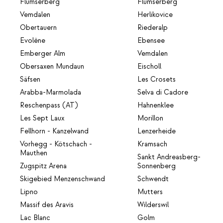
Flumserberg
Flumserberg
Vemdalen
Herlikovice
Obertauern
Riederalp
Evolène
Ebensee
Emberger Alm
Vemdalen
Obersaxen Mundaun
Eischoll
Säfsen
Les Crosets
Arabba-Marmolada
Selva di Cadore
Reschenpass (AT)
Hahnenklee
Les Sept Laux
Morillon
Fellhorn - Kanzelwand
Lenzerheide
Vorhegg - Kötschach -
Kramsach
Mauthen
Sankt Andreasberg-
Zugspitz Arena
Sonnenberg
Skigebied Menzenschwand
Schwendt
Lipno
Mutters
Massif des Aravis
Wilderswil
Lac Blanc
Golm