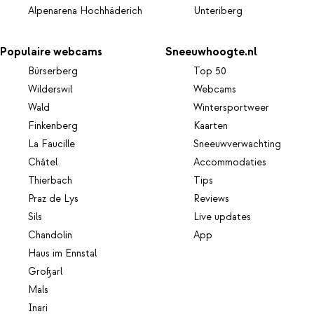
Alpenarena Hochhäderich
Unteriberg
Populaire webcams
Sneeuwhoogte.nl
Bürserberg
Top 50
Wilderswil
Webcams
Wald
Wintersportweer
Finkenberg
Kaarten
La Faucille
Sneeuwverwachting
Châtel
Accommodaties
Thierbach
Tips
Praz de Lys
Reviews
Sils
Live updates
Chandolin
App
Haus im Ennstal
Großarl
Mals
Inari