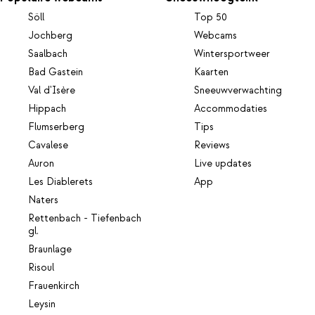
Söll
Top 50
Jochberg
Webcams
Saalbach
Wintersportweer
Bad Gastein
Kaarten
Val d'Isère
Sneeuwverwachting
Hippach
Accommodaties
Flumserberg
Tips
Cavalese
Reviews
Auron
Live updates
Les Diablerets
App
Naters
Rettenbach - Tiefenbach
gl.
Braunlage
Risoul
Frauenkirch
Leysin