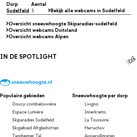
Dorp
Aantal
Sudelfeld
3
Bekijk alle webcams in Sudelfeld
Overzicht sneeuwhoogte Skiparadies-sudelfeld
Overzicht webcams Duitsland
Overzicht webcams Alpen
IN DE SPOTLIGHT
Populaire gebieden
Sneeuwhoogte per dorp
Doucy-combelouvière
Livigno
Espace Lumière
Innerkrems
Skiparadies Sudelfeld
La Toussuire
Skigebied Altglashütten
Harrachov
Tannheimer Tal
Ausservillgraten