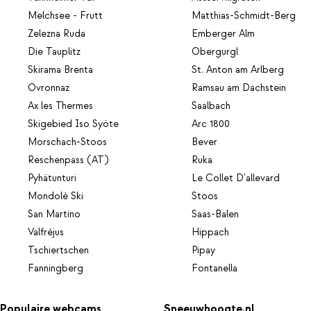
Melchsee - Frutt
Matthias-Schmidt-Berg
Zelezna Ruda
Emberger Alm
Die Tauplitz
Obergurgl
Skirama Brenta
St. Anton am Arlberg
Ovronnaz
Ramsau am Dachstein
Ax les Thermes
Saalbach
Skigebied Iso Syöte
Arc 1800
Morschach-Stoos
Bever
Reschenpass (AT)
Ruka
Pyhätunturi
Le Collet D'allevard
Mondolè Ski
Stoos
San Martino
Saas-Balen
Valfréjus
Hippach
Tschiertschen
Pipay
Fanningberg
Fontanella
Populaire webcams
Sneeuwhoogte.nl