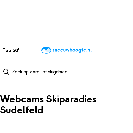
NAAR HOOFDINHOUD
Top 50
Webcams
Wintersportweer
Kaarten
Sneeuwverwacht
Webcams Skiparadies
Sudelfeld