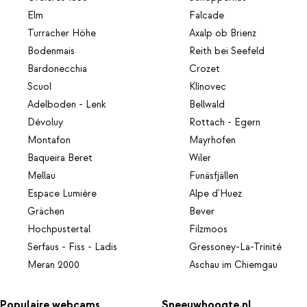
Elm
Falcade
Turracher Höhe
Axalp ob Brienz
Bodenmais
Reith bei Seefeld
Bardonecchia
Crozet
Scuol
Klínovec
Adelboden - Lenk
Bellwald
Dévoluy
Rottach - Egern
Montafon
Mayrhofen
Baqueira Beret
Wiler
Mellau
Funäsfjällen
Espace Lumière
Alpe d'Huez
Grächen
Bever
Hochpustertal
Filzmoos
Serfaus - Fiss - Ladis
Gressoney-La-Trinité
Meran 2000
Aschau im Chiemgau
Populaire webcams
Sneeuwhoogte.nl