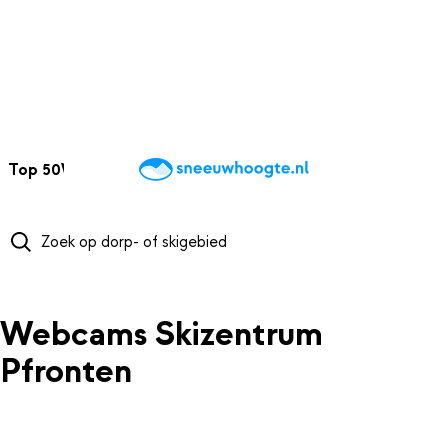
NAAR HOOFDINHOUD
Top 50
Webcams
Wintersportweer
Kaarten
Sneeuwverwacht
Webcams Skizentrum
Pfronten