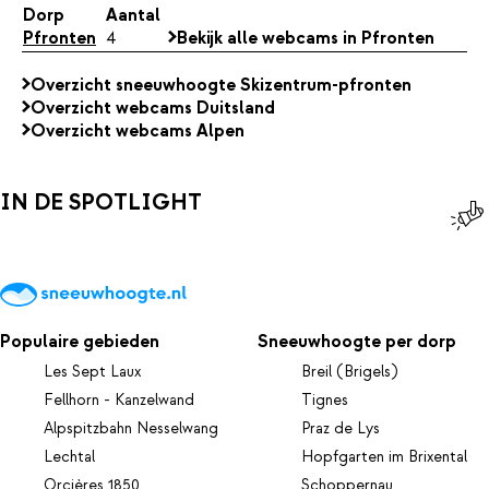
Dorp
Aantal
Pfronten
4
Bekijk alle webcams in Pfronten
Overzicht sneeuwhoogte Skizentrum-pfronten
Overzicht webcams Duitsland
Overzicht webcams Alpen
IN DE SPOTLIGHT
Populaire gebieden
Sneeuwhoogte per dorp
Les Sept Laux
Breil (Brigels)
Fellhorn - Kanzelwand
Tignes
Alpspitzbahn Nesselwang
Praz de Lys
Lechtal
Hopfgarten im Brixental
Orcières 1850
Schoppernau