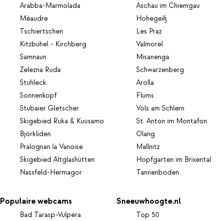
Arabba-Marmolada
Aschau im Chiemgau
Méaudre
Hohegeiß
Tschiertschen
Les Praz
Kitzbühel - Kirchberg
Valmorel
Samnaun
Misanenga
Zelezna Ruda
Schwarzenberg
Stuhleck
Arolla
Sonnenkopf
Flums
Stubaier Gletscher
Völs am Schlern
Skigebied Ruka & Kuusamo
St. Anton im Montafon
Björkliden
Olang
Pralognan la Vanoise
Mallnitz
Skigebied Altglashütten
Hopfgarten im Brixental
Nassfeld-Hermagor
Tannenboden
Populaire webcams
Sneeuwhoogte.nl
Bad Tarasp-Vulpera
Top 50