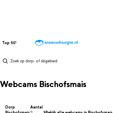
NAAR HOOFDINHOUD
Top 50
Webcams
Wintersportweer
Kaarten
Sneeuwverwacht
Webcams Bischofsmais
Dorp
Aantal
Bischofsmais
2
Bekijk alle webcams in Bischofsmais