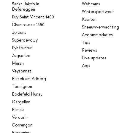
Sankt Jakob in
Webcams
Defereggen
Wintersportweer
Puy Saint Vincent 1400
Kaarten
Chamrousse 1650
Sneeuwverwachting
Jerzens
Accommodaties
Superdévoluy
Tips
Pyhätunturi
Reviews
Zugspitze
Live updates
Meran
App
Veysonnaz
Flirsch am Arlberg
Termignon
Bödefeld Hunau
Gargellen
Ellmau
Vercorin
Corrençon
Biberwier